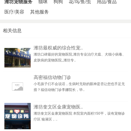
潍坊宠物服务
猫咪
狗狗
花/鸟/鱼/虫
用品/食品
医疗/美容
其他服务
相关信息
潍坊最权威的综合性宠..
潍坊口碑最好的宠物医院,潍坊专业治疗犬瘟、犬细小病毒、
皮肤病的宠物医院,,潍坊专..
高密福信动物门诊
小毛孩子们不会说话，生病时无助的眼神是否让您也手足无
措？福信动物门诊李娜院长，毕..
潍坊奎文区金康宠物医..
潍坊奎文区金康宠物医院 本院室内面积150平，设有宠物诊
疗区 输液区，..