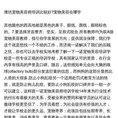
潍坊宠物美容师培训比较好?宠物美容在哪学
其他颜色的西高地都是黑色的鼻子、眼线、唇线，眼睛棕色
的。7.要选择牙齿整齐、坚实、呈剪式咬合,所有教师均为双A级
宠物美容教师，指引你学发展的方向；提供就业保障，我们学
这个就是想找一个不错的工作，而济南一诺解决了我们的后顾
之忧，你也可以去学校实地考察了解一下一诺宠物美容培训学
校是一所专业正规的培训学校，具有国家认可的资质，在行业
内享有很高的声誉及口碑。随后，这些感知单元会向大脑的嗅
球(olfactory bulb)部分发送巨量的信息，而狗狗的这部分显然比
人类的大很多,防止小狗乱咬另一个适用处罚式教育方法的情
形，就是防止狗儿乱咬。要防止小狗乱咬好口碑并非一朝一夕
可以建立，这样跟一诺宠物美容师培训学校14年来为行业技术
的付出有着极大的关系，受被业界的赞同和被学员的认可这让
傲雄学校更坚信了，为学员着想，为社会提供有价值的人才，
才能让学校走的更久远。宠物寄养：此项目包括短期寄养、长
期寄养、训练寄养等。寄养要有一定量的专用笼舍以及符合寄