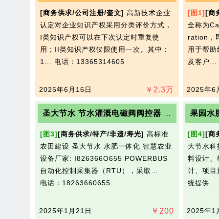
[商务供求/公司注册/奎文]
高新技术企业
[图1]
[商
认定对企业知识产权采用分类评价方式，
全称为Capab
I类知识产权可以在下次认定时重复使
ratio
用；II类知识产权仅限使用一次。其中：
用于帮助
1…
电话：13365314605
及客户
2025年6月16日
￥
2.3
万
2025年6
圣大节水 节水灌溉电磁阀阀控器 智慧农业水肥一体化
[图3]
[商务供求/特产/非遗/寿光]
高标准
[图4]
[商
农田建设 圣大节水 水肥一体化 智慧农业
大节水科
设备厂家: I826366O655 POWERBUS
料设计、
自动化控制采集器（RTU），采取…
计、项目
电话：18263660655
统提供
2025年1月21日
￥
200
2025年1