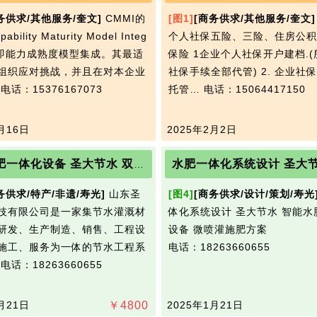
粪池、钢筋、砼化粪池、化粪池设计、玻璃钢
务供求/其他服务/奎文]
CMMI的
[图1]
[商务供求/其他服务/奎文]
化粪池、不锈钢化粪池、隔油池.本中心备有各
类清洁车，专业从事化粪池、隔油池、污水
ility Maturity Model Integ
个人社保五险、三险、住房公积
井、地下室排污池等定期护理、清理、清运、
n，即能力成熟度模型集成。其最适
保险 1企业个人社保开户建档.
保洁服务。可对化粪池进行机械抽取，人工清
组织应对挑战，并且在对本企业
社保手续全部代管) 2. 企业社
掏、维修改造和彻底“清底”（池内所有污物）。
…
电话：15376167073
托管…
电话：15064417150
公司理念：公司一贯坚持“质量，用户至上，优
质服务，信守合同”的宗旨，凭借着高质量的产
品，良好的信誉，优质的服务，专门为家庭、
月16日
2025年2月2日
酒店、宾馆、饭店、旅馆、公司、写字间、仓
库、公共男女厕所、平房、楼房、小别墅服
务、我们有专业设备；高压清洗车，吸污车，
果园水肥一体化设备 圣大节水 双过滤水肥一体机
大小型专用疏通机，吃苦耐劳，不怕脏，不怕
累的优秀员工。合理的价格、满意的质量全心
务供求/特产/非遗/寿光]
山东圣
[图4]
[商务供求/设计/策划/寿光
全意向大家提供优质服务！通不开不收钱，节
技有限公司是一家集节水灌溉材
体化系统设计 圣大节水 智能水
假日照常，24小时为您服务您的满意是我们追
研发、生产制造、销售、工程设
设备 微喷灌施肥方案
求的目标，希望各界来电洽谈合作。
施工、服务为一体的节水工程系
电话：18263660655
…
电话：18263660655
月21日
￥
4800
2025年1月21日