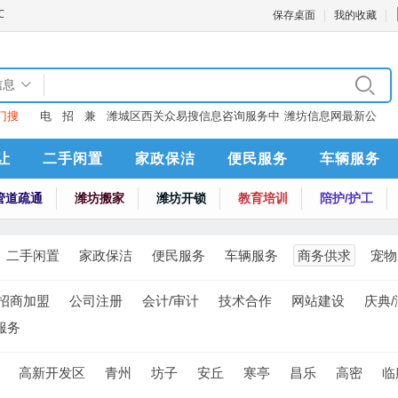
保存桌面
我的收藏
信息
门搜
电
招
兼
潍城区西关众易搜信息咨询服务中
潍坊信息网最新公
：
话
聘
职
心
告
让
二手闲置
家政保洁
便民服务
车辆服务
管道疏通
潍坊搬家
潍坊开锁
教育培训
陪护/护工
二手闲置
家政保洁
便民服务
车辆服务
商务供求
宠物
招商加盟
公司注册
会计/审计
技术合作
网站建设
庆典
服务
高新开发区
青州
坊子
安丘
寒亭
昌乐
高密
临