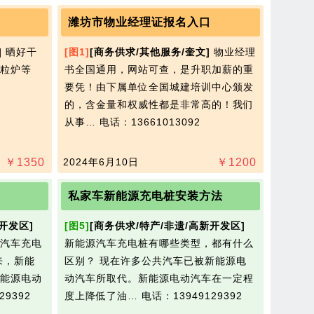
潍坊市物业经理证报名入口
]
晒好干
[图1]
[商务供求/其他服务/奎文]
物业经理
粒炉等
书全国通用，网站可查，是升职加薪的重
要凭！由下属单位全国城建培训中心颁发
的，含金量和权威性都是非常高的！我们
从事…
电话：13661013092
￥
1350
2024年6月10日
￥
1200
私家车新能源充电桩安装方法
开发区]
[图5]
[商务供求/特产/非遗/高新开发区]
汽车充电
新能源汽车充电桩有哪些类型，都有什么
来，新能
区别？ 现在许多公共汽车已被新能源电
能源电动
动汽车所取代。新能源电动汽车在一定程
29392
度上降低了油…
电话：13949129392