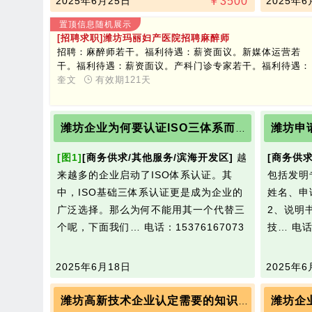
2025年6月25日
￥
3500
2025年6
置顶信息随机展示
[招聘求职]潍坊玛丽妇产医院招聘麻醉师
招聘：麻醉师若干。福利待遇：薪资面议。新媒体运营若
干。福利待遇：薪资面议。产科门诊专家若干。福利待遇：
薪资面议。联系人：王主任联系电话：15288995757
奎文
有效期121天
潍坊申
潍坊企业为何要认证ISO三体系而不能用其一个代替三个
[图1]
[商务供求/其他服务/滨海开发区]
越
[商务供求
来越多的企业启动了ISO体系认证。其
包括发明
中，ISO基础三体系认证更是成为企业的
姓名、申
广泛选择。那么为何不能用其一个代替三
2、说明
个呢，下面我们…
电话：15376167073
技…
电话
2025年6月18日
2025年6
潍坊高新技术企业认定需要的知识产权有哪些？