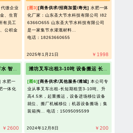
代缴企业
[图3]
[商务供求/招商加盟/寿光]
水肥一体
金、生育
化厂家：山东圣大节水科技有限公司 I82
(所有员工
6366O655 山东圣大节水科技有限公司
保、公积金
是一家集节水灌溉材料…
电话：18263660655
2025年1月21日
￥
1998
水肥一体化系统设计 圣大节水 智能水肥一体化设备
潍坊叉车出租3-10吨 设备搬运 长短期租赁15095095599
]
水肥一
[图6]
[商务供求/其他服务/潍城]
本公司专
肥一体化
业从事叉车出租-长短期租赁3-10吨、升
高4.5米，起重搬运，设备进场移位设备
就位、搬厂机械移位；机器设备搬场；集
装箱掏…
电话：15095095599
￥
2600
2024年12月8日
￥
200