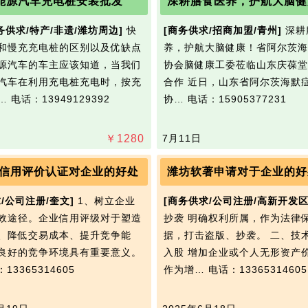
能源汽车充电桩安装批发
务供求/特产/非遗/潍坊周边]
快
[商务供求/招商加盟/青州]
深耕
和慢充充电桩的区别以及优缺点
养，护航大脑健康！省阿尔茨海
源汽车的车主应该知道，当我们
协会脑健康工委莅临山东庆葆堂
汽车在利用充电桩充电时，按充
合作 近日，山东省阿尔茨海默
…
电话：13949129392
协…
电话：15905377231
￥
1280
7月11日
A信用评价认证对企业的好处
潍坊软著申请对于企业的好
/公司注册/奎文]
1、树立企业
[商务供求/公司注册/高新开发区
效途径。企业信用评级对于塑造
抄袭 明确权利所属，作为法律
、降低交易成本、提升竞争能
据，打击盗版、抄袭。 二、技
良好的竞争环境具有重要意义。
入股 增加企业或个人无形资产
13365314605
作为增…
电话：13365314605