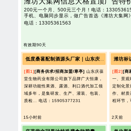
潍坊大集网信息大格置顶广告特
200元一个月、500元三个月！电话：13305361563 
手机、电脑同步显示，做广告首选《潍坊大集网
电话：13305361563
有效期90天
潍坊标
低度桑葚配制酒源头厂家｜山东庆葆堂 OEM/ODM 一站式定制
[图1]
[商务供求/招商加盟/寒亭]
山东庆葆
[图2]
[商
堂生物药业有限公司旗下品牌广大恒康，
一、景观
深耕功能性果酒、露酒、利口酒代加工领
定制化景
域多年，是集研发、生产、灌装、包装、
作、材质
质检…
电话：15905377231
程环节，
15小时前
2天前