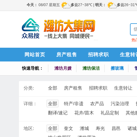
热
索
网站首页
房产租售
招聘求职
生意转
快速导航：
潍坊月嫂
潍坊保洁
擦玻璃
分类:
全部
房产租售
招聘求职
生意转让
详细：
全部
特产/非遗
农产品
污染治理
翻译/速记
花卉/苗木
礼品定制
其他
地区:
全部
奎文
潍城
寿光
昌邑
诸城