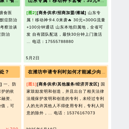
深耕膳食医养，护航大脑健康！省阿尔茨海默症防治协会脑健康工委莅临山东庆葆堂考察洽谈合作
山东专属！移动神卡套餐：30元=300G流量+100分钟通话
膳食医
[图2]
[商务供求/招商加盟/潍城]
山东专
默症防治
属！移动神卡4.0来袭🔥 30元=300G流量
考察洽谈
+100分钟通话 山东本地归属地，全省可
症防治
发 自有团队配送，最快30分钟上门激活
…
电话：17555788880
5月2日
处？
在潍坊申请专利时如何才能减少向国家知识产权局减少的费用
]
一、防
[图1]
[商务供求/其他服务/经济开发区]
国
保护的依
家鼓励发明和创造，并且出台了相关法律
术融资、
法规保护发明和创造的专利，未经过专利
价值，可
人的允许其他人不得使用专利，专利人同
意的除外，…
电话：15376167073