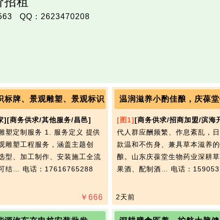
价招租
  QQ：2623470208

》
识标牌、景观雕塑、景观标识
家]
[商务供求/其他服务/昌邑]
[图1]
[商务供求/招商加盟/滨海
雕塑定制服务 1. 服务定义 提供
代人群应酬频繁、作息紊乱，日
观雕塑工程服务，涵盖主题创
款温和不伤身、兼具草本滋养的
选型、加工制作、安装施工全流
酿。山东庆葆堂生物药业深耕草
可结…
电话：17616765288
果酒、配制酒…
电话：159053
￥
666
2天前