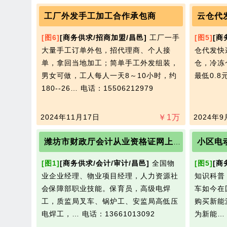
工厂外发手工加工合作承包商
[图6]
[商务供求/招商加盟/昌邑]
工厂一手
[图5]
[商
大量手工订单外包，招代理商、个人接
仓代发快递
单，拿回当地加工；简单手工外发组装，
仓，冷冻
男女可做，工人每人一天8～10小时，约
最低0.8
180--26…
电话：15506212979
2024年11月17日
￥
1
万
2024年9
小区电
潍坊市财政厅会计从业资格证网上报名入口
[图1]
[商务供求/会计/审计/昌邑]
全国物
[图5]
[商
业企业经理、物业项目经理，人力资源社
知识科普
会保障部职业技能。保育员，高级电焊
车如今在
工，质监局叉车、锅炉工、安监局高低压
购买新能
电焊工，…
电话：13661013092
为新能