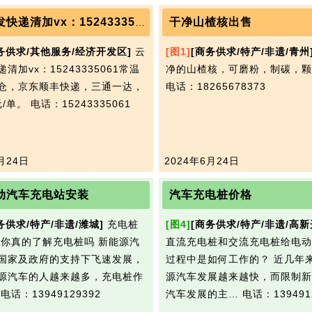
干净山楂核出售
云仓代发快递清加vx：15243335061
务供求/其他服务/经济开发区]
云
[图1]
[商务供求/特产/非遗/青州
清加vx：15243335061常温
净的山楂核，可磨粉，制碳，颗
仓，京东顺丰快递，三通一达，
电话：18265678373
元/单。
电话：15243335061
月24日
2024年6月24日
动汽车充电站安装
汽车充电桩价格
务供求/特产/非遗/潍城]
充电桩
[图4]
[商务供求/特产/非遗/高新
 你真的了解充电桩吗 新能源汽
直流充电桩和交流充电桩给电动
国家及政府的支持下飞速发展，
过程中是如何工作的？ 近几年
源汽车的人越来越多，充电桩作
源汽车发展越来越快，而限制新
…
电话：13949129392
汽车发展的主…
电话：139491