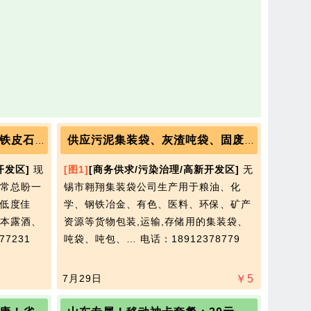
温润滋养小酌佳酿，庆葆堂铁皮石斛配制酒 OEM 定制一站式赋能
供应污泥集装袋、灰渣吨袋、固废处置袋。
开发区]
现
[图1]
[商务供求/污染治理/高新开发区]
无
常总盼一
锡市翱翔集装袋公司生产用于粮油、化
低度佳
学、钢铁冶金、有色、医料、环保、矿产
本露酒、
资源等货物包装,运输,存储用的集装袋、
77231
吨袋、吨包、…
电话：18912378779
7月29日
￥
5