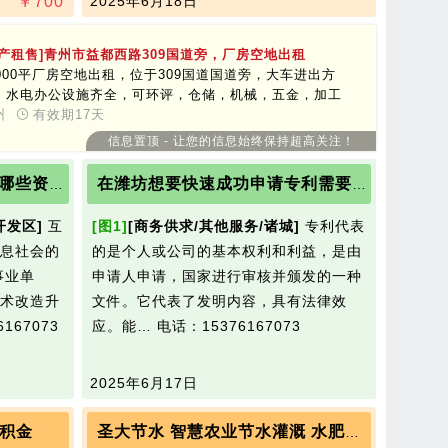
￥
700
2025年6月18日
房产租售]青州市益都西路309国道旁，厂房空地出租
￥80
2000平厂房空地出租，位于309国道国道旁，大车进出方
，水电办公设施齐全，可环评，仓储，机械，五金，加工
可以
州
有效期17天
信息置顶 - 让您的信息始终保持超高关注！
潍坊IT信息技术企业可以做哪些资质认证呢
在潍坊想要快速成功申请专利需要准备什么材料
开发区]
互
[图1]
[商务供求/其他服务/诸城]
专利代表
息社会的
的是个人或公司的基本权利和利益，是由
事业单
申请人申请，国家进行审核并颁发的一种
术改造升
文件。它代表了发明内容，具有法律效
167073
应。能…
电话：15376167073
2025年6月17日
积金
圣大节水 智慧农业节水灌溉 水肥一体化设备