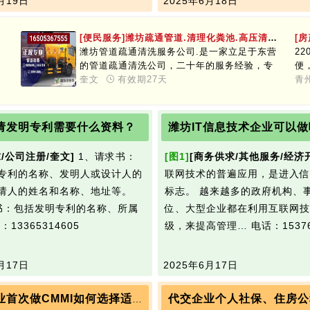
月19日
2025年6月18日
[便民服务]潍坊疏通管道.清理化粪池.高压清洗管道.抽污水.24小时服务
[
潍坊管道疏通清洗服务公司.是一家立足于东营
2
的管道疏通清洗公司，二十年的服务经验，专
便
业的服务质量，以客户为上的服务理念，力求
奎文
有效期27天
都
青
为您提供最满意的疏通清理服务。现在公司充
分利用电脑网络统一自动化，确保及时、周
到、安全的为您服务。以满足客户要求为已
请发明专利需要什么资料？
任，以客户满意为标准，保持行业领先为目标
的质量方针。你的意见是公司进步的动力，你
/公司注册/奎文]
1、请求书：
[图1]
[商务供求/其他服务/经济
的鼓励永远是公司的发展方向，你的满意是对
专利的名称、发明人或设计人的
联网技术的普遍应用，是进入信
我们最大支持。服务内容：管道疏通：1. 马
桶：专业疏通各种型号（抹布塑料）各种软硬
请人的姓名和名称、地址等。
标志。 越来越多的政府机构、
物质所造成的堵塞，专业拆装。2. 地漏、菜
书：包括发明专利的名称、所属
位、大型企业都在利用互联网技
池： 专业疏通各种v型、S型拐弯的地漏，（因
：13365314605
级，来提高管理…
电话：15376
为装修掉进水泥、沙子或头发等杂物所造成的
堵塞。）3. 水池、面盆：专业疏通各种面盆，
包括（V型、S型）等的管道。4. 浴缸、淋浴
月17日
2025年6月17日
房：专业工具疏通各种杂物造成的堵塞、专业
拆卸安装。化粪池清理：化粪池清理、砖砌化
代交企业个人社保、住房公
潍坊企业首次做CMMI如何选择适合的评估级别
粪池、化粪池池清掏、隔油池清理、抽粪、化