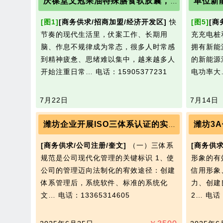
单位新
庆葆堂文冠果油特殊膳食软胶囊，日常营养新选择
[图1]
[商务供求/招商加盟/经济开发区]
快
[图5]
[商
节奏的现代生活里，伏案工作、长期用
充充电桩
脑、作息不规律成为常态，很多人时常感
拥有新能
到精神疲惫、思绪难以集中，越来越多人
的新能源
开始注重日常…
电话：15905377231
电功率大
7月22日
7月14日
潍坊3
潍坊企业开展ISO三体系认证的实际意义
[商务供求/公司注册/奎文]
（一）三体系
[商务供求
规范是公司现代化管理的关键标识 1、使
形象的有
公司的管理迈向法制化的宥效途径：创建
信用形象
体系管理后，系统软件、标准的系统化
力、创建
文…
电话：13365314605
2…
电话：