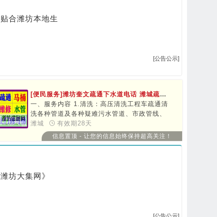
步贴合潍坊本地生
[公告公示]
[便民服务]潍坊奎文疏通下水道电话 潍城疏通马桶师傅 安装地漏 抽粪
一、服务内容 1.清洗：高压清洗工程车疏通清
洗各种管道及各种疑难污水管道、市政管线、
居民楼房所有分管、立管、主管管线。 2.疏
潍城
有效期28天
通：机械疏通室内外各种大小下水管道，马
信息置顶 - 让您的信息始终保持超高关注！
桶，蹬坑，地漏，浴缸，菜池及各种疑难下水
道等。 3.抽粪：备有大小抽粪车，较长抽力能
达50米，随时为你准备。 4.维修：维修马桶水
箱洁具，更换维修水龙头，换水闸门，换喷
选《潍坊大集网》
头，安装维修上下水管道等。 5.清掏：清理化
粪池、隔油池、污泥池、下水井里油污杂物。
6.打捞：能快速准确打捞起蹲坑、厕所、下水
道里所掉之物（如：金银首饰、手表及其他饰
[公告公示]