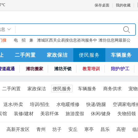
保存桌面
我的收藏
信息
门搜
电
招
兼
潍城区西关众易搜信息咨询服务中
潍坊信息网最新公
：
话
聘
职
心
告
让
二手闲置
家政保洁
便民服务
车辆服务
管道疏通
潍坊搬家
潍坊开锁
教育培训
陪护/护工
二手闲置
家政保洁
便民服务
车辆服务
商务供求
宠物
送水/外卖
培训/招生
水电暖维修
快递/跑腿
空调家电维
宾馆
装修/建材
美容纤体
旅游度假
休闲/健身
失物招领
高新开发区
青州
坊子
安丘
寒亭
昌乐
高密
临