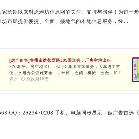
大家长期以来对原潍坊信息网的关注、支持与陪伴！为进一
潍坊市民提供便捷、全面、接地气的本地信息服务，经…
[房产租售]青州市益都西路309国道旁，厂房空地出租
22000平厂房空地出租，位于309国道国道旁，大车进出方
便，水电办公设施齐全，可环评，仓储，机械，五金，加工
都可以
青州
有效期18天
经
马
1563 QQ：2623470208 手机、电脑同步显示，做广告首