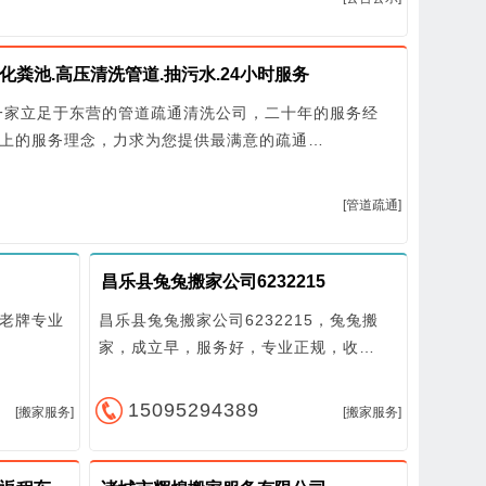
物等）。 7.防水：卫生间防水，地面防水，墙
体防水，房屋防水，屋顶防水，楼顶防水，电
梯井防水、 裂缝堵漏，阳台防水，地下室防
水，墙体注浆，混凝土墙面注浆堵漏。 二、管
化粪池.高压清洗管道.抽污水.24小时服务
道疏通; 1.市政管道：备有大型机械，疏通各种
一家立足于东营的管道疏通清洗公司，二十年的服务经
主管道、市政管道疏通及其他大型下水道疏通
2.工业管道：工厂上水管道疏通、下水管道疏
上的服务理念，力求为您提供最满意的疏通…
通、船舶管道疏通、清洗、维修服务 3.浴缸面
盆：疏通各种型号浴缸、面盆、菜池，包括V型
弯和S型弯各种管道 4.马桶：疏通因抹布、毛
[管道疏通]
巾、清洁球或者各种软硬物品冲进马桶所造成
的堵塞 5.地漏：疏通因水泥、沙子、头发、抹
布等各种杂物掉入地漏所造成的堵塞 6.蹲坑：
昌乐县兔兔搬家公司6232215
蹲坑使用年限久了，里面尿碱变厚，下水量孝
流速慢，极易堵塞 三、高压清洗管道 1.高压疏
老牌专业
昌乐县兔兔搬家公司6232215，兔兔搬
通清洗污水管道、市政管道疏通清洗、化工管
家，成立早，服务好，专业正规，收…
道清洗、下水道防汛清掏 2.化粪池抽粪、化油
池清掏、各种沉淀池处理 公司拥有抽粪车多辆
和高压水射流清洗疏通车多辆、高压水射流属
15095294389
[搬家服务]
[搬家服务]
物理清洗范畴，其优势为成本低，喷射效率
高，应用范围广，流通速度快， 不伤金属管
壁，不污染环境。可在您使用排污管的同时，
本公司完成疏通清洗工程。 四、化粪池抽粪及