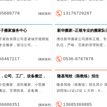
65688778
13176729287
[搬家服务]
日子搬家服务中心
新华搬家--正规专业的搬家队
子家政有限公司是诸城市规模较
潍坊新华搬家公司拥有正规、专
专业搬家，保洁公司。…
队伍，严格、完善的管理制度，
66467217
0536-8767878
[搬家服务]
隆基驾校（陈教练）招生
居民搬家，公司、工厂、设备搬迁，长途搬家，空调移机
小型搬家、居民搬家、小型搬
隆基驾校（陈教练）招生简介 
搬运、空调拆装、设备搬…
训陪练c1证c2证 1.大班：4-…
06686351
13685369885
[搬家服务]