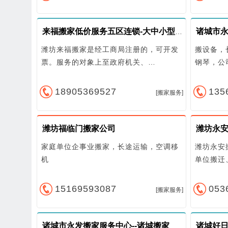
诸城市
来福搬家低价服务五区连锁-大中小型搬家随叫随到
潍坊来福搬家是经工商局注册的，可开发
搬设备，
票。服务的对象上至政府机关、…
钢琴，公
18905369527
135
[搬家服务]
潍坊福临门搬家公司
潍坊永
家庭单位企事业搬家，长途运输，空调移
潍坊永安
机
单位搬迁
15169593087
053
[搬家服务]
诸城市永发搬家服务中心--诸城搬家
诸城好