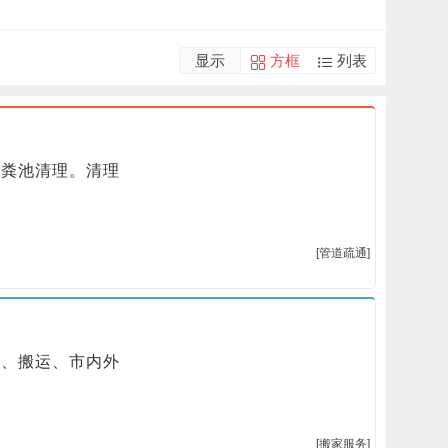
显示
方框
列表
化粪池清理。清理
[管道疏通]
厂、搬运、市内外
[搬家服务]