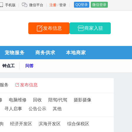
QQ登录
微信登录
手机版
微信平台
注册
/
登录
发布信息
商家入驻
宠物服务
商务供求
本地商家
钟点工
问答
服务
发布信息
修
电脑维修
回收
陪驾/代驾
摄影摄像
寻人启事
公告公示
其他
朐
经济开发区
滨海开发区
综合保税区