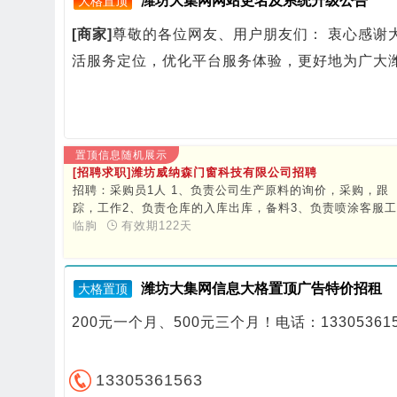
潍坊大集网网站更名及系统升级公告
大格置顶
[商家]
尊敬的各位网友、用户朋友们： 衷心感谢
活服务定位，优化平台服务体验，更好地为广大
置顶信息随机展示
[招聘求职]潍坊威纳森门窗科技有限公司招聘
招聘：采购员1人 1、负责公司生产原料的询价，采购，跟
踪，工作2、负责仓库的入库出库，备料3、负责喷涂客服工
作，物流车辆调配发货。要求：1、做过企业采购工作1-2
临朐
有效期122天
年，熟悉询价，采购，跟单工作流程，有过库管/客服工作
验者优先薪资3500-5000，具体面议福利：缴纳五险，月休
四天，公司提供食宿，节假日福利地址：临朐城关街道纸坊
潍坊大集网信息大格置顶广告特价招租
大格置顶
工业园威纳森门窗科技有限公司联系电话：13153601715 
女士招聘流程：面试、录用沟通、入职报到、试用转正应聘
200元一个月、500元三个月！电话：1330536
方式：电话咨询
13305361563