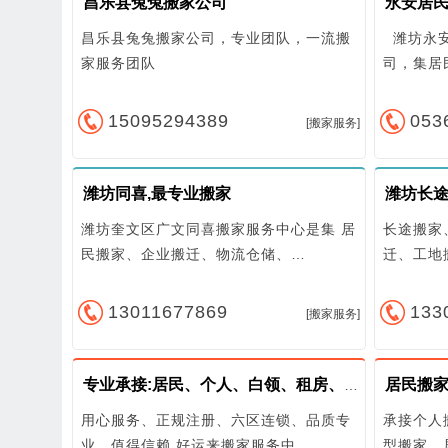
昌乐县兔兔搬家公司
永安居民
昌乐县兔兔搬家公司，专业团队，一流搬
潍坊永安
家服务团队
司，集居
15095294389
053
[搬家服务]
潍坊同喜,最专业搬家
潍坊奎文区广文同喜搬家服务中心是集 居
长途搬家
民搬家、企业搬迁、物流仓储、…
迁、工地
13011677869
133
[搬家服务]
专业承接:居民、个人、白领、租房、小型搬家价格优惠
用心服务、正规注册、六区连锁、品质专
承接个人
业、值得信赖 好运来搬家服务中…
型搬家、