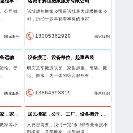
诸城市辉煌搬家服务有限公司
潍坊长途搬家、回程车货运、返程车搬家拉货
化粪池清理 我们备有大小各种吸污抽粪车，4.
、公司搬
诸城辉煌搬家公司是诸城最大规模搬家公
5吨抽车、130型抽车、1041型环卫车队，专业
从事化粪池、隔油池、污水井、地下室排污池
…
司，历经十多年有着丰富的搬家…
等定期护理、清理、清运、保洁服务。可对（1
#－10#）化粪池进行机械抽取，人工清掏、维
修改造和彻底“清底”（池内所有污物）。
18005362929
[搬家服务]
[搬家服务]
设备搬迁、设备移位、起重吊装
货车出租、货物运输、机械设备运输、货车
运输、货
明庆叉车搬运队是一家集起重、吊装、搬
…
运、搬家、为一体的综合服务有…
13864693319
[搬家服务]
[搬家服务]
居民搬家，公司搬迁，长途搬家，家具拆装，空调移机
居民搬家，公司、工厂、设备搬迁，长途搬家，空调移机
搬家等小
只要您需要，我们一定“搬”到!专业承接小
…
型搬家、居民搬家、小型搬运…