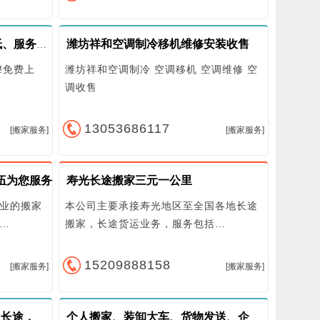
潍坊祥和空调制冷移机维修安装收售
喜旺搬家 正规、专业、价格低、服务好、24小时服务
!免费上
潍坊祥和空调制冷 空调移机 空调维修 空
调收售
13053686117
[搬家服务]
[搬家服务]
伍为您服务
寿光长途搬家三元一公里
业的搬家
本公司主要承接寿光地区至全国各地长途
…
搬家，长途货运业务，服务包括…
15209888158
[搬家服务]
[搬家服务]
24小时提供搬家拉货，短途，长途，零活搬运等各种各样的服务
个人搬家、装卸大车、货物发送、企业搬迁服务于群众。 24小时服务。