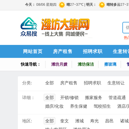
热
索
网站首页
房产租售
招聘求职
生意转
快速导航：
潍坊月嫂
潍坊保洁
擦玻璃
分类:
全部
房产租售
招聘求职
生意转让
详细：
全部
开锁/修锁
搬家服务
管道疏通
婚庆/化妆
养生保健
驾校招生
酒店/
地区:
全部
奎文
潍城
寿光
昌邑
诸城