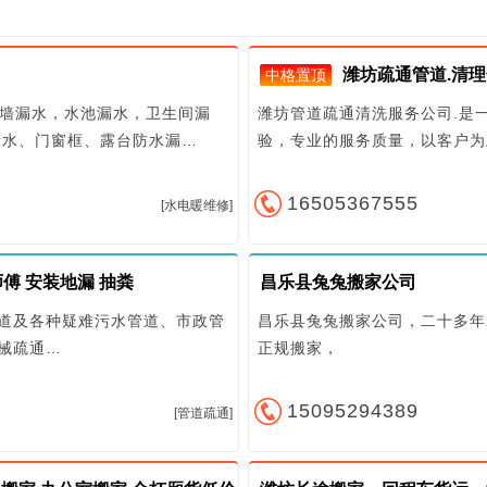
潍坊疏通管道.清理
中格置顶
外墙漏水，水池漏水，卫生间漏
潍坊管道疏通清洗服务公司.是
漏水、门窗框、露台防水漏…
验，专业的服务质量，以客户为
16505367555
[水电暖维修]
傅 安装地漏 抽粪
昌乐县兔兔搬家公司
管道及各种疑难污水管道、市政管
昌乐县兔兔搬家公司，二十多年
机械疏通…
正规搬家，
15095294389
[管道疏通]