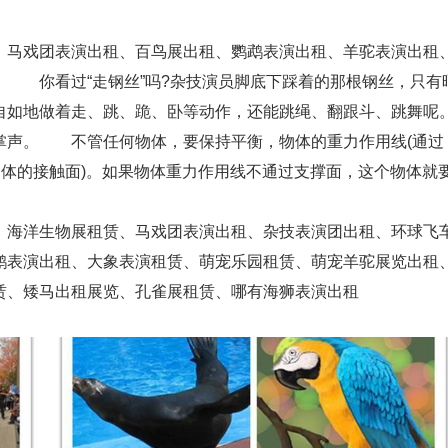
马戏​团表演出租、百鸟展出租、鹦鹉表演出租、羊驼表演出租
。 你看过“走钢丝”吗?杂技演员脚底下踩着的那根钢丝，只有
自如地做着走、跳、跪、卧等动作，还能跳绳、翻跟斗、跳舞呢
掌声。 不管任何物体，要保持平衡，物体的重力作用线(通过
物体的接触面)。如果物体重力作用线不通过支撑面，这个物体就
、海洋生物展租赁、马戏团表演出租、杂技表演团出租、环球飞
鹉表演出租、大象表演租赁、萌宠乐园租赁、萌宠羊驼展览出租
赁、矮马出租展览、孔雀展租赁、哪有海狮表演出租