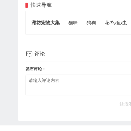
快速导航
潍坊宠物大集
猫咪
狗狗
花/鸟/鱼/虫

评论
发布评论：
还没