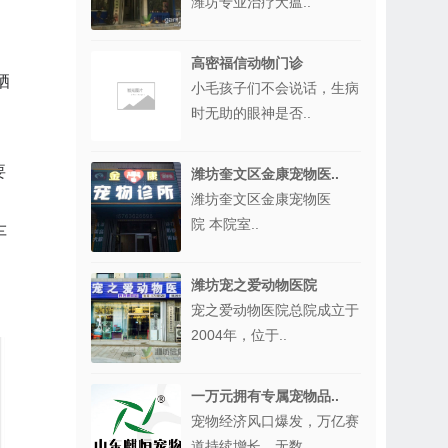
潍坊专业治疗犬瘟..
、
高密福信动物门诊
晒
小毛孩子们不会说话，生病
。
时无助的眼神是否..
要
潍坊奎文区金康宠物医..
潍坊奎文区金康宠物医
院 本院室..
车
、
潍坊宠之爱动物医院
宠之爱动物医院总院成立于
2004年，位于..
一万元拥有专属宠物品..
宠物经济风口爆发，万亿赛
道持续增长，无数..