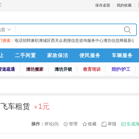
保存桌面
我的收藏
信息
门搜索：
电话
招聘
兼职
潍城区西关众易搜信息咨询服务中心
潍坊信息网最新公
让
二手闲置
家政保洁
便民服务
车辆服务
管道疏通
潍坊搬家
潍坊开锁
教育培训
陪护/护工
球飞车租赁
1元
￥
操作：
评论(0)
管理
收藏
举报
生成