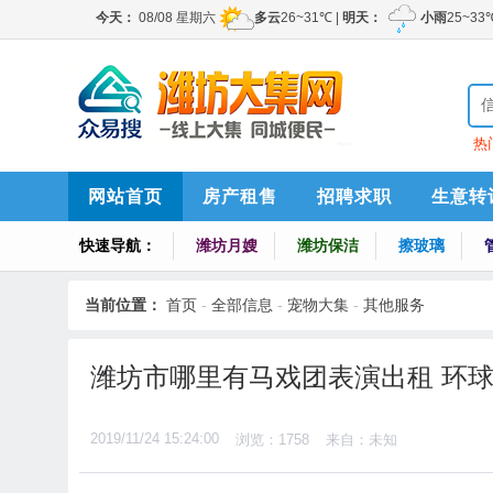
热
网站首页
房产租售
招聘求职
生意转
快速导航：
潍坊月嫂
潍坊保洁
擦玻璃
当前位置：
首页
-
全部信息
-
宠物大集
-
其他服务
潍坊市哪里有马戏团表演出租 环
2019/11/24 15:24:00
浏览：1758
来自：未知