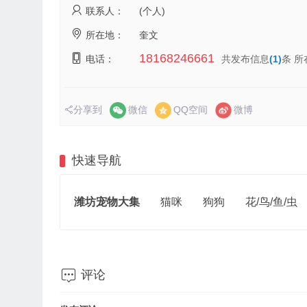
联系人：
(个人)
所在地：
奎文
18168246661
电话：
共发布信息
(1)
条 
分享到
微信
QQ空间
微博
快速导航
潍坊宠物大集
猫咪
狗狗
花/鸟/鱼/虫

评论