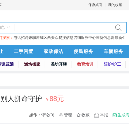
保存桌面
我的收藏
信息
门搜索：
电话
招聘
兼职
潍城区西关众易搜信息咨询服务中心
潍坊信息网最新公
让
二手闲置
家政保洁
便民服务
车辆服务
管道疏通
潍坊搬家
潍坊开锁
教育培训
陪护/护工
是别人拼命守护
88元
￥
操作：
评论(0)
管理
收藏
举报
生成