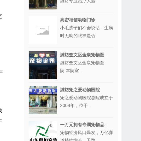
潍坊专业治疗犬瘟..
宠
高密福信动物门诊
小毛孩子们不会说话，生病
时无助的眼神是否..
，
潍坊奎文区金康宠物医..
潍坊奎文区金康宠物医
院 本院室..
严
潍坊宠之爱动物医院
宠之爱动物医院总院成立于
2004年，位于..
成
上
一万元拥有专属宠物品..
宠物经济风口爆发，万亿赛
道持续增长，无数..