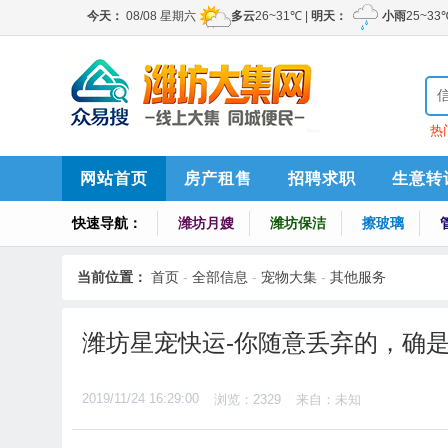
热
网站首页
房产租售
招聘求职
生意转
快速导航：
潍坊月嫂
潍坊保洁
擦玻璃
当前位置：
首页
-
全部信息
-
宠物大集
-
其他服务
潍坊星宠快运-你随意丢弃的，确
2019/11/24 16:29:00
浏览：2329
来自：未知