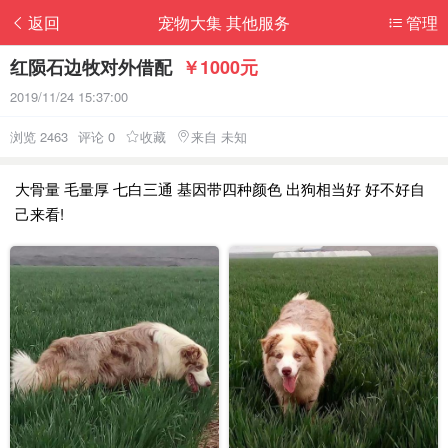
返回
宠物大集 其他服务
管理
红陨石边牧对外借配
￥1000元
2019/11/24 15:37:00
浏览 2463
评论 0
收藏
来自 未知
大骨量 毛量厚 七白三通 基因带四种颜色 出​狗相当好 ​好不好自
己来看!