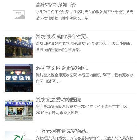
高密福信动物门诊
小毛孩子们不会说话，生病时无助的眼神是否让您也手足无
措？福信动物门诊李娜院长，毕..
潍坊最权威的综合性宠..
潍坊口碑最好的宠物医院,潍坊专业治疗犬瘟、犬细小病毒、
皮肤病的宠物医院,,潍坊专..
潍坊奎文区金康宠物医..
潍坊奎文区金康宠物医院 本院室内面积150平，设有宠物诊
疗区 输液区，..
潍坊宠之爱动物医院
宠之爱动物医院总院成立于2004年，位于青岛市市北区。
2010年在潍坊市奎文区设..
一万元拥有专属宠物品..
宠物经济风口爆发，万亿赛道持续增长，无数人想入局宠物