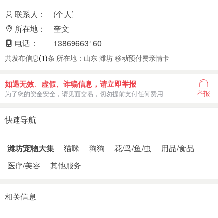
联系人：
(个人)
所在地：
奎文
电话：
13869663160
共发布信息
(1)
条 所在地：山东 潍坊 移动预付费亲情卡
如遇无效、虚假、诈骗信息，请立即举报
举报
为了您的资金安全，请见面交易，切勿提前支付任何费用
快速导航
潍坊宠物大集
猫咪
狗狗
花/鸟/鱼/虫
用品/食品
医疗/美容
其他服务
相关信息