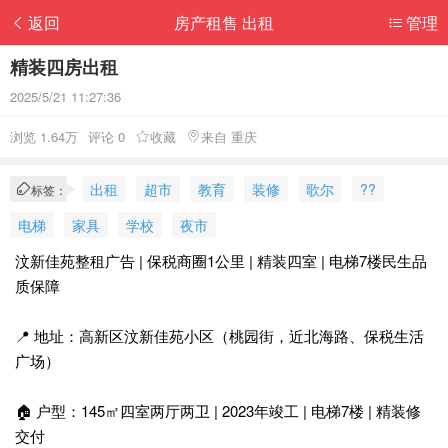
返回
房产租售 出租
管理
精装四房出租
2025/5/21 11:27:36
浏览 1.64万
评论 0
收藏
来自 重庆
出租
超市
教育
装修
歌尔
??
标签：
电梯
家具
学校
夜市
汶新佳苑整租广告 | 保税商圈1公里 | 精装四室 | 电梯7楼民生品
质保障
📍 地址：高新区汶新佳苑小区（桃园街，近北海路、保税生活
广场）
🏠 户型：145㎡四室两厅两卫 | 2023年竣工 | 电梯7楼 | 精装修
交付