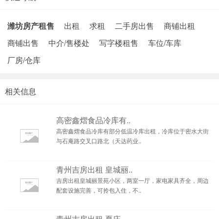
潍坊房产租售
出租
求租
二手房出售
商铺出租
商铺出售
中介/售楼处
写字楼租售
车位/车库
厂房/仓库
相关信息
​高密鑫熠食品冷库有..
高密鑫熠食品冷库有部分低温冷库出租，冷库位于密水大街
与石庵路交叉口路北（天达药业..
青州吉房出租 皇城丽..
吉房出租皇城丽景苑小区，两室一厅，家电家具齐全，周边
配套设施完善，可拎包入住，不..
青州吉房出租 夏庄..