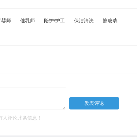
育婴师
催乳师
陪护/护工
保洁清洗
擦玻璃
有人评论此条信息！