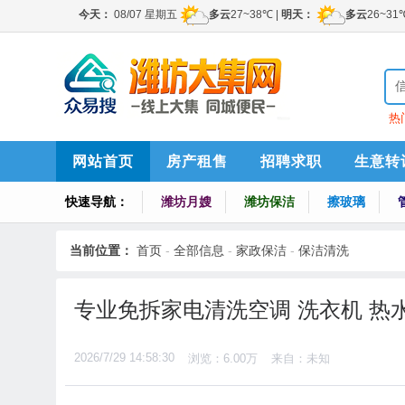
热
索
网站首页
房产租售
招聘求职
生意转
快速导航：
潍坊月嫂
潍坊保洁
擦玻璃
当前位置：
首页
-
全部信息
-
家政保洁
-
保洁清洗
专业免拆家电清洗空调 洗衣机 热
2026/7/29 14:58:30
浏览：6.00万
来自：未知