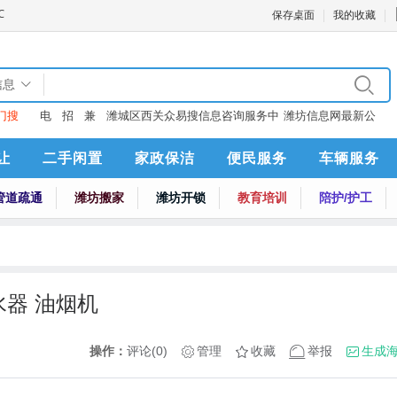
保存桌面
我的收藏
信息
门搜
电
招
兼
潍城区西关众易搜信息咨询服务中
潍坊信息网最新公
：
话
聘
职
心
告
让
二手闲置
家政保洁
便民服务
车辆服务
管道疏通
潍坊搬家
潍坊开锁
教育培训
陪护/护工
水器 油烟机
操作：
评论(0)
管理
收藏
举报
生成