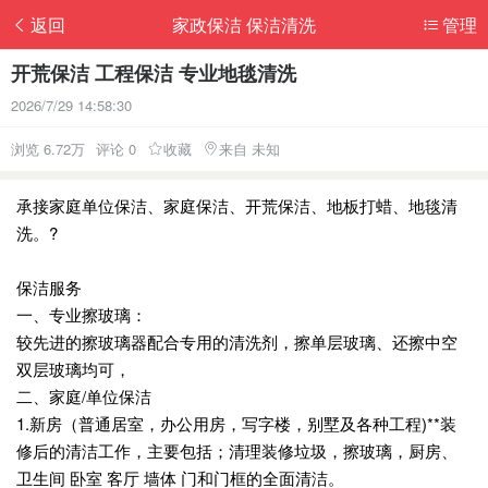
返回
家政保洁 保洁清洗
管理
开荒保洁 工程保洁 专业地毯清洗
2026/7/29 14:58:30
浏览 6.72万
评论 0
收藏
来自 未知
承接家庭单位保洁、家庭保洁、开荒保洁、地板打蜡、地毯清
洗。?
保洁服务
一、专业擦玻璃：
较先进的擦玻璃器配合专用的清洗剂，擦单层玻璃、还擦中空
双层玻璃均可，
二、家庭/单位保洁
1.新房（普通居室，办公用房，写字楼，别墅及各种工程)**装
修后的清洁工作，主要包括；清理装修垃圾，擦玻璃，厨房、
卫生间 卧室 客厅 墙体 门和门框的全面清洁。