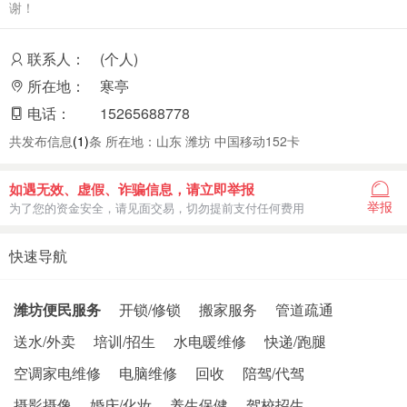
谢！
联系人：
(个人)
所在地：
寒亭
电话：
15265688778
共发布信息
(1)
条 所在地：山东 潍坊 中国移动152卡
如遇无效、虚假、诈骗信息，请立即举报
举报
为了您的资金安全，请见面交易，切勿提前支付任何费用
快速导航
潍坊便民服务
开锁/修锁
搬家服务
管道疏通
送水/外卖
培训/招生
水电暖维修
快递/跑腿
空调家电维修
电脑维修
回收
陪驾/代驾
摄影摄像
婚庆/化妆
养生保健
驾校招生