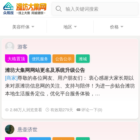
输入关键词搜索
美容纤体
地区
价格
游客
大格置顶
便民服务
公告公示
潍城
潍坊大集网网站更名及系统升级公告
[商家]
尊敬的各位网友、用户朋友们： 衷心感谢大家长期以
来对原潍坊信息网的关注、支持与陪伴！为进一步贴合潍坊
本地生活服务定位，优化平台服务体验，…
2.88万人浏览查看
有效期279天
评论一下(0)
悬壶济世