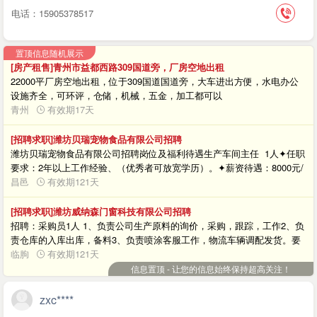
电话：15905378517
置顶信息随机展示
[房产租售]青州市益都西路309国道旁，厂房空地出租
22000平厂房空地出租，位于309国道国道旁，大车进出方便，水电办公
设施齐全，可环评，仓储，机械，五金，加工都可以
青州
有效期17天
[招聘求职]潍坊贝瑞宠物食品有限公司招聘
潍坊贝瑞宠物食品有限公司招聘岗位及福利待遇生产车间主任 1人✦任职
要求：2年以上工作经验、（优秀者可放宽学历）。✦薪资待遇：8000元/
月。联系方式✦联系方式：李经理 18366128909✦单位地址：潍坊市昌邑
昌邑
有效期121天
市北孟镇李家埠村下小路西邻路边
[招聘求职]潍坊威纳森门窗科技有限公司招聘
招聘：采购员1人 1、负责公司生产原料的询价，采购，跟踪，工作2、负
责仓库的入库出库，备料3、负责喷涂客服工作，物流车辆调配发货。要
求：1、做过企业采购工作1-2年，熟悉询价，采购，跟单工作流程，有过
临朐
有效期121天
库管/客服工作经验者优先薪资3500-5000，具体面议福利：缴纳五险，月
信息置顶 - 让您的信息始终保持超高关注！
休四天，公司提供食宿，节假日福利地址：临朐城关街道纸坊工业园威纳
森门窗科技有限公司联系电话：13153601715 马女士招聘流程：面试、
zxc****
录用沟通、入职报到、试用转正应聘方式：电话咨询