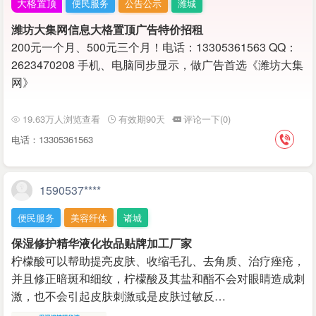
大格置顶
便民服务
公告公示
潍城
潍坊大集网信息大格置顶广告特价招租
200元一个月、500元三个月！电话：13305361563 QQ：
2623470208 手机、电脑同步显示，做广告首选《潍坊大集
网》
19.63万人浏览查看
有效期90天
评论一下(0)
电话：13305361563
1590537****
便民服务
美容纤体
诸城
保湿修护精华液化妆品贴牌加工厂家
柠檬酸可以帮助提亮皮肤、收缩毛孔、去角质、治疗痤疮，
并且修正暗斑和细纹，柠檬酸及其盐和酯不会对眼睛造成刺
激，也不会引起皮肤刺激或是皮肤过敏反…