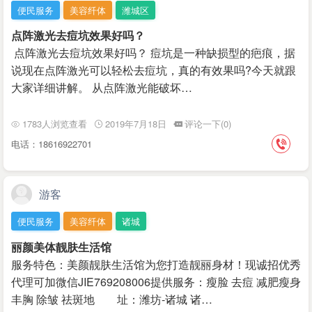
便民服务
美容纤体
潍城区
点阵激光去痘坑效果好吗？
点阵激光去痘坑效果好吗？ 痘坑是一种缺损型的疤痕，据
说现在点阵激光可以轻松去痘坑，真的有效果吗?今天就跟
大家详细讲解。 从点阵激光能破坏…
1783人浏览查看
2019年7月18日
评论一下(0)
电话：18616922701
游客
便民服务
美容纤体
诸城
丽颜美体靓肤生活馆
服务特色：美颜靓肤生活馆为您打造靓丽身材！现诚招优秀
代理可加微信JIE769208006提供服务：瘦脸 去痘 减肥瘦身
丰胸 除皱 祛斑地 址：潍坊-诸城 诸…