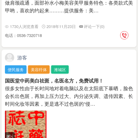
做肩颈疏通，面部补水小梅美容美甲服务特色：各类款式美
甲哟，喜欢的约起来………提供服务：美…
1730人浏览查看
2018年11月23日
评论一下(0)
电话：0536-7320718
游客
便民服务
美容纤体
潍城区
国医堂中药美白祛斑，名医名方，免费试用！
很多女性由于长时间地对着电脑以及在太阳底下暴晒，脸色
会长出色斑，再加上压力过大、内分泌失调、遗传因素、长
时间化妆等因素，更是逃不过色斑的“侵…
图1