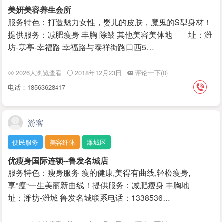
美妍美容养生会所
服务特色：打造魅力女性，婴儿的皮肤，魔鬼的S型身材！
提供服务：减肥瘦身 丰胸 除皱 其他美容美体地 址：潍
坊-寒亭-幸福路 幸福路与泰祥街路口西5…
2026人浏览查看
2018年12月23日
评论一下(0)
电话：18563628417
游客
便民服务
美容纤体
潍城区
优瘦身国际连锁--鲁发名城店
服务特色：瘦身服务 瘦的健康,美得有曲线,轻松瘦身,
享“瘦“一生美丽新曲线！提供服务：减肥瘦身 丰胸地
址：潍坊-潍城 鲁发名城联系电话：1338536…