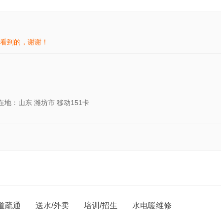
看到的，谢谢！
在地：山东 潍坊市 移动151卡
道疏通
送水/外卖
培训/招生
水电暖维修