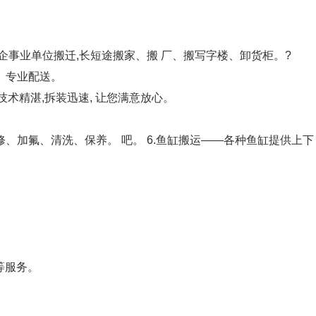
,企事业单位搬迁,长短途搬家、搬 厂、搬写字楼、卸货柜。?
、专业配送。
,技术精湛,拆装迅速, 让您满意放心。
修、加氟、清洗、保养。 吧。 6.鱼缸搬运——各种鱼缸提供上下
等服务。