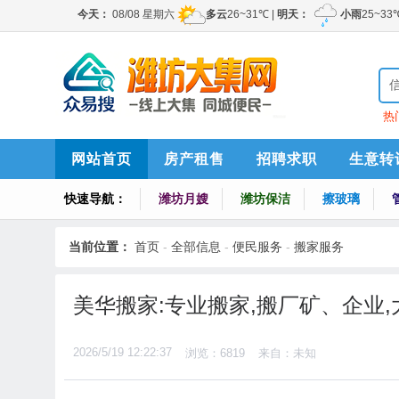
热
索
网站首页
房产租售
招聘求职
生意转
快速导航：
潍坊月嫂
潍坊保洁
擦玻璃
当前位置：
首页
-
全部信息
-
便民服务
-
搬家服务
美华搬家:专业搬家,搬厂矿、企业,
2026/5/19 12:22:37
浏览：6819
来自：未知