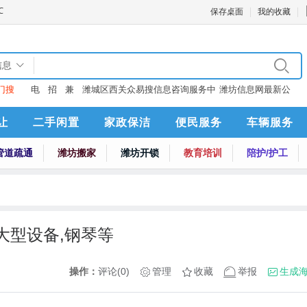
保存桌面
我的收藏
信息
门搜
电
招
兼
潍城区西关众易搜信息咨询服务中
潍坊信息网最新公
：
话
聘
职
心
告
让
二手闲置
家政保洁
便民服务
车辆服务
管道疏通
潍坊搬家
潍坊开锁
教育培训
陪护/护工
大型设备,钢琴等
操作：
评论(0)
管理
收藏
举报
生成