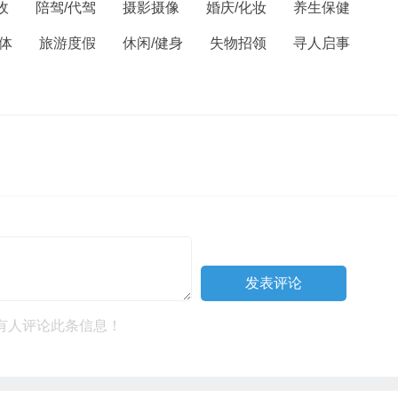
收
陪驾/代驾
摄影摄像
婚庆/化妆
养生保健
体
旅游度假
休闲/健身
失物招领
寻人启事
有人评论此条信息！