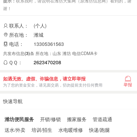
提示：
联系我时，请说明在潍坊大集网（原潍坊信息网）看到的，谢
谢！
联系人：
(个人)
所在地：
潍城
电话：
13305361563
共发布信息
(3)
条 所在地：山东 潍坊 电信CDMA卡
ＱＱ：
2623470208
如遇无效、虚假、诈骗信息，请立即举报
举报
为了您的资金安全，请见面交易，切勿提前支付任何费用
快速导航
潍坊便民服务
开锁/修锁
搬家服务
管道疏通
送水/外卖
培训/招生
水电暖维修
快递/跑腿