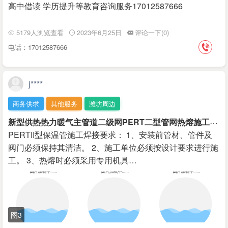
高中借读 学历提升等教育咨询服务17012587666
5179人浏览查看
2023年6月25日
评论一下(0)
电话：17012587666
j****
商务供求
其他服务
潍坊周边
新
型供热热力暖气主管道二级网PERT二型管网热熔施工
￥3
PERTII型保温管施工焊接要求： 1、安装前管材、管件及
阀门必须保持其清洁。 2、施工单位必须按设计要求进行施
工。 3、热熔时必须采用专用机具…
图3