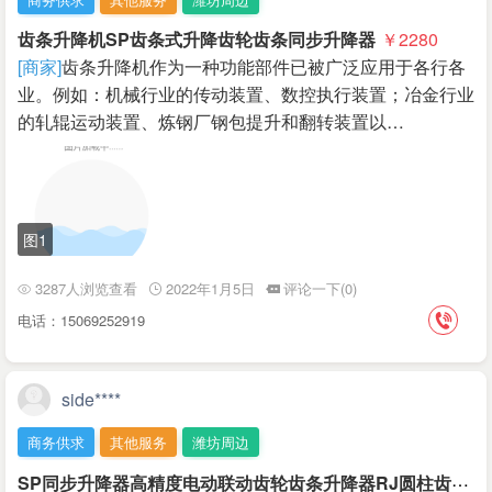
齿条升降机SP齿条式升降齿轮齿条同步升降器
￥2280
[商家]
齿条升降机作为一种功能部件已被广泛应用于各行各
业。例如：机械行业的传动装置、数控执行装置；冶金行业
的轧辊运动装置、炼钢厂钢包提升和翻转装置以…
图1
3287人浏览查看
2022年1月5日
评论一下(0)
电话：15069252919
side****
商务供求
其他服务
潍坊周边
S
P同步升降器高精度电动联动齿轮齿条升降器RJ圆柱齿条升降机