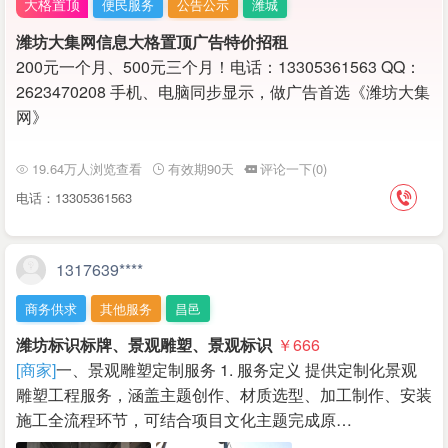
大格置顶
便民服务
公告公示
潍城
潍坊大集网信息大格置顶广告特价招租
200元一个月、500元三个月！电话：13305361563 QQ：
2623470208 手机、电脑同步显示，做广告首选《潍坊大集
网》
19.64万人浏览查看
有效期90天
评论一下(0)
电话：13305361563
1317639****
商务供求
其他服务
昌邑
潍坊标识标牌、景观雕塑、景观标识
￥666
[商家]
一、景观雕塑定制服务 1. 服务定义 提供定制化景观
雕塑工程服务，涵盖主题创作、材质选型、加工制作、安装
施工全流程环节，可结合项目文化主题完成原…