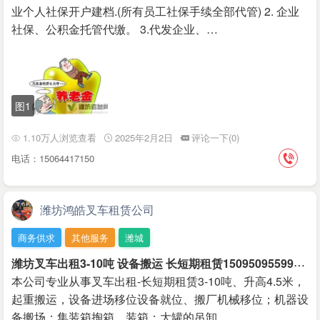
业个人社保开户建档.(所有员工社保手续全部代管) 2. 企业
社保、公积金托管代缴。 3.代发企业、…
图1
1.10万人浏览查看
2025年2月2日
评论一下(0)
电话：15064417150
潍坊鸿皓叉车租赁公司
商务供求
其他服务
潍城
潍
坊叉车出租3-10吨 设备搬运 长短期租赁15095095599
￥2
本公司专业从事叉车出租-长短期租赁3-10吨、升高4.5米，
起重搬运，设备进场移位设备就位、搬厂机械移位；机器设
备搬场；集装箱掏箱、装箱；大罐的吊卸…