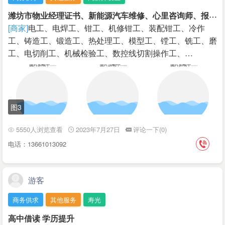
潍
坊市物业经理证书、新能源汽车维修、心里咨询师、报名入口
[商家]
电工、电焊工、钳工、机修钳工、装配钳工、冷作
工、铸造工、锻造工、热处理工、模型工、镗工、铣工、磨
工、电切削工、机械检验工、数控线切割操作工、…
图3
5550人浏览查看
2023年7月27日
评论一下(0)
电话：13661013092
游客
商务供求
其他服务
寿光
高中借读 学历提升