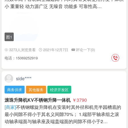
小 重量轻 动力源广泛 无噪音 功能多 可靠性高…
图1
3273人浏览查看
2021年12月7日
评论一下(0)
电话：15069252919
side****
商务供求
其他服务
经济开发区
滚珠升降机KV不锈钢升降一体机
￥3790
[商家]
不锈钢螺旋升降机在安装时其外径和机壳半园槽底的
最小间隙不得小于其名义间隙70%； 1.端部平轴承组之滚
动轴承端面与轴承座及端盖端面的间隙不得小于2…