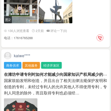
图2
130人浏览查看
2天前
评论一下(0)
电话：17616765288
kaiwe****
商务供求
其他服务
经济开发区
在
潍坊申请专利时如何才能减少向国家知识产权局减少的费用
国家鼓励发明和创造，并且出台了相关法律法规保护发明和
创造的专利，未经过专利人的允许其他人不得使用专利，专
利人同意的除外，而且取得专利也必须经…