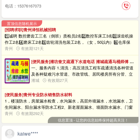
电话：15376167073
置顶信息随机展示
[招聘求职]青州泽恒机械招聘
1️⃣诚聘 数控磨齿工三名（倒班）质检员2名2️⃣数控车床工3名3️⃣滚齿机操
作工2名4️⃣磨床工2名5️⃣齿轮清洗包装工2名，（女，50以内）6️⃣仓库保
管，计划员，统计员（女）各一名，工资面议开发区、盛世家园对面、泽
青州
有效期121天
恒机械，（导航）☎13964708088（微信同号）联系人：A泽恒齿轮：刘
波联系电话：13964708088
[便民服务]潍坊奎文疏通下水道电话 潍城疏通马桶师傅 安装地漏 抽粪
一、服务内容 1.清洗：高压清洗工程车疏通清洗各种管道
及各种疑难污水管道、市政管线、居民楼房所有分管、立
管、主管管线。 2.疏通：机械疏通室内外各种大小下水管
潍城
有效期27天
道，马桶，蹬坑，地漏，浴缸，菜池及各种疑难下水道
等。 3.抽粪：备有大小抽粪车，较长抽力能达50米，随时
[便民服务]青州专业防水销售防水材料
为你准备。 4.维修：维修马桶水箱洁具，更换维修水龙
1，楼顶防水，房屋漏水检查，水沟漏水，高层外墙漏水，水池漏水，卫
头，换水闸门，换喷头，安装维修上下水管道等。 5.清
生间漏水、阳台漏水等防水工程2、新老屋面漏水、墙面防水漏水、门窗
掏：清理化粪池、隔油池、污泥池、下水井里油污杂物。
框、露台防水漏水、金属屋面渗漏水治理 、维修3、高压注浆堵漏、打针
青州
有效期292天
6.打捞：能快速准确打捞起蹲坑、厕所、下水道里所掉之
注浆 、技术服务、工程施工4、地下室伸缩缝、沉降缝渗漏水现场制作止
信息置顶 - 让您的信息始终保持超高关注！
物（如：金银首饰、手表及其他饰物等）。 7.防水：卫生
水带、堵漏 ！服务对象：自建房、单位、学校、小区、家装公司或居民
间防水，地面防水，墙体防水，房屋防水，屋顶防水，楼
住户 ！技术服务：1.建筑防水技术的方案设计：公司会采用经验丰富的师
kaiwe****
顶防水，电梯井防水、 裂缝堵漏，阳台防水，地下室防
傅到现场为用户提供详细可靠的防水漏水施工方案;2.建筑渗漏原因的诊断