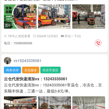
图6
7876人浏览查看
2024年12月8日
评论一下(0)
电话：15095095599
vx15243335061
商务供求
其他服务
经济开发区
云仓代发快递清加vx：15243335061
云仓代发快递清加vx：15243335061常温仓，冷冻仓，京
东顺丰快递，三通一达，最低0.8元/单。