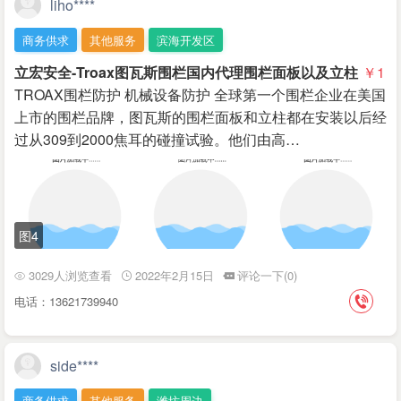
liho****
商务供求
其他服务
滨海开发区
立宏安全-Troax图瓦斯围栏国内代理围栏面板以及立柱
￥1
TROAX围栏防护 机械设备防护 全球第一个围栏企业在美国
上市的围栏品牌，图瓦斯的围栏面板和立柱都在安装以后经
过从309到2000焦耳的碰撞试验。他们由高…
图4
3029人浏览查看
2022年2月15日
评论一下(0)
电话：13621739940
side****
商务供求
其他服务
潍坊周边