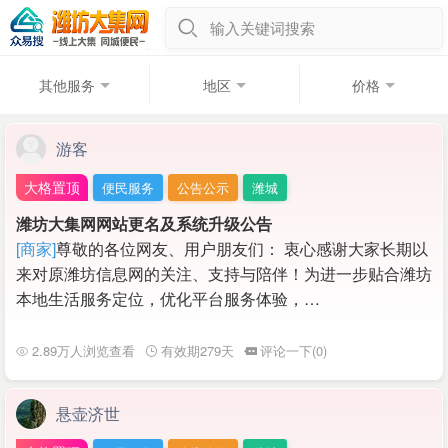
输入关键词搜索
其他服务
地区
价格
游客
大格置顶
便民服务
公告公示
潍城
潍坊大集网网站更名及系统升级公告
[商家]
尊敬的各位网友、用户朋友们： 衷心感谢大家长期以
来对原潍坊信息网的关注、支持与陪伴！为进一步贴合潍坊
本地生活服务定位，优化平台服务体验，…
2.89万人浏览查看
有效期279天
评论一下(0)
悬壶济世