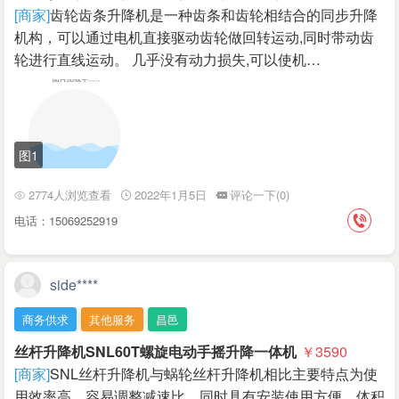
[商家]
齿轮齿条升降机是一种齿条和齿轮相结合的同步升降
机构，可以通过电机直接驱动齿轮做回转运动,同时带动齿
轮进行直线运动。 几乎没有动力损失,可以使机…
图1
2774人浏览查看
2022年1月5日
评论一下(0)
电话：15069252919
side****
商务供求
其他服务
昌邑
丝杆升降机SNL60T螺旋电动手摇升降一体机
￥3590
[商家]
SNL丝杆升降机与蜗轮丝杆升降机相比主要特点为使
用效率高，容易调整减速比，同时具有安装使用方便，体积