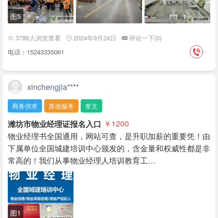
图5
3786人浏览查看
2024年9月24日
评论一下(0)
电话：15243335061
xinchengjia****
商务供求
其他服务
奎文
潍坊市物业经理证报名入口
￥1200
物业经理书全国通用，网站可查，是升职加薪的重要凭！由
下属单位全国城建培训中心颁发的，含金量和权威性都是非
常高的！我们从事物业经理人培训教育工…
图1