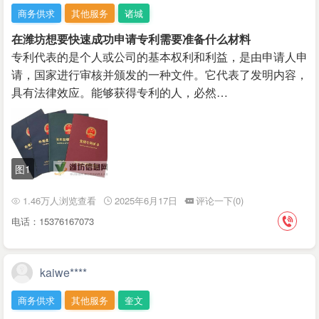
水，墙体注浆，混凝土墙面注浆堵漏。 二、管道疏通; 1.
分析：采用多种方法为用户诊断分析发生渗漏的各种原因;3.较合适的施工
商务供求
其他服务
诸城
市政管道：备有大型机械，疏通各种主管道、市政管道疏
方案:根据渗漏实际情况结合各种材料的防水性能，制订出较佳施工方案
通及其他大型下水道疏通 2.工业管道：工厂上水管道疏
在潍坊想要快速成功申请专利需要准备什么材料
！ 青州-靠谱的楼顶补漏公司 专业防水施工十年联系人：青州专业防水，
通、下水管道疏通、船舶管道疏通、清洗、维修服务 3.浴
销售防水材料联系电话：15165678357
专利代表的是个人或公司的基本权利和利益，是由申请人申
缸面盆：疏通各种型号浴缸、面盆、菜池，包括V型弯和S
请，国家进行审核并颁发的一种文件。它代表了发明内容，
型弯各种管道 4.马桶：疏通因抹布、毛巾、清洁球或者各
具有法律效应。能够获得专利的人，必然…
种软硬物品冲进马桶所造成的堵塞 5.地漏：疏通因水泥、
沙子、头发、抹布等各种杂物掉入地漏所造成的堵塞 6.蹲
坑：蹲坑使用年限久了，里面尿碱变厚，下水量孝流速
慢，极易堵塞 三、高压清洗管道 1.高压疏通清洗污水管
道、市政管道疏通清洗、化工管道清洗、下水道防汛清掏
2.化粪池抽粪、化油池清掏、各种沉淀池处理 公司拥有抽
图1
粪车多辆和高压水射流清洗疏通车多辆、高压水射流属物
理清洗范畴，其优势为成本低，喷射效率高，应用范围
1.46万人浏览查看
2025年6月17日
评论一下(0)
广，流通速度快， 不伤金属管壁，不污染环境。可在您使
用排污管的同时，本公司完成疏通清洗工程。 四、化粪池
电话：15376167073
抽粪及化粪池清理 我们备有大小各种吸污抽粪车，4.5吨
抽车、130型抽车、1041型环卫车队，专业从事化粪池、
隔油池、污水井、地下室排污池等定期护理、清理、清
kaiwe****
运、保洁服务。可对（1#－10#）化粪池进行机械抽取，
人工清掏、维修改造和彻底“清底”（池内所有污物）。
商务供求
其他服务
奎文