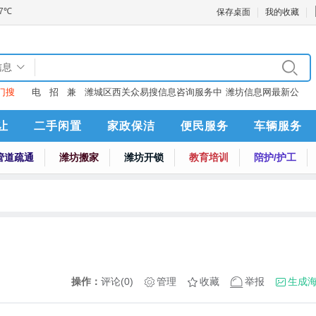
保存桌面
我的收藏
信息
门搜
电
招
兼
潍城区西关众易搜信息咨询服务中
潍坊信息网最新公
：
话
聘
职
心
告
让
二手闲置
家政保洁
便民服务
车辆服务
管道疏通
潍坊搬家
潍坊开锁
教育培训
陪护/护工
操作：
评论(0)
管理
收藏
举报
生成