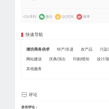
分享到
微信
QQ空间
微博
快速导航
潍坊商务供求
特产/非遗
农产品
污染
网站建设
庆典/演出
印刷/喷绘
设计/
其他服务

评论
发布评论：