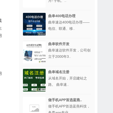
月! 手机、..
曲阜400电话办理
诚
曲阜速达400电话办理——
生
电信、联通、移..
用
曲阜软件开发
曲阜速达软件开发，公司创
立于2000年3..
曲阜域名注册
用
从域名开始，开启建站之
路。 曲阜速..
做手机APP首选蓝燕..
做手机APP首选蓝燕科技，
各类app专业..