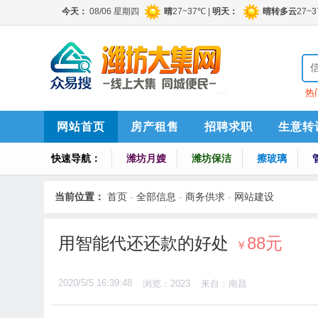
热
索
网站首页
房产租售
招聘求职
生意转
快速导航：
潍坊月嫂
潍坊保洁
擦玻璃
当前位置：
首页
-
全部信息
-
商务供求
-
网站建设
用智能代还还款的好处
88元
￥
2020/5/5 16:39:48
浏览：2023
来自：南昌