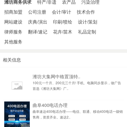
潍坊商务供求
特产/非遗
农产品
污染治理
招商加盟
公司注册
会计/审计
技术合作
网站建设
庆典/演出
印刷/喷绘
设计/策划
律师服务
翻译/速记
花卉/苗木
礼品定制
其他服务
相关信息
潍坊大集网中格置顶特..
100元一个月、200元三个月! 手机、电脑同步显示，做广告
首选《潍坊大集网》广..
曲阜400电话办理
曲阜速达400电话办理——电信、联通、移动400电话一级销
售商，资质齐全。速达2..