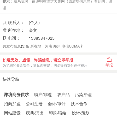
提示：
联系我时，请说明在潍坊大集网（原潍坊信息网）看到的，谢
谢！
联系人：
(个人)
所在地：
奎文
电话：
13383847025
共发布信息
(5)
条 所在地：河南 郑州 电信CDMA卡
如遇无效、虚假、诈骗信息，请立即举报
举报
为了您的资金安全，请见面交易，切勿提前支付任何费用
快速导航
潍坊商务供求
特产/非遗
农产品
污染治理
招商加盟
公司注册
会计/审计
技术合作
网站建设
庆典/演出
印刷/喷绘
设计/策划