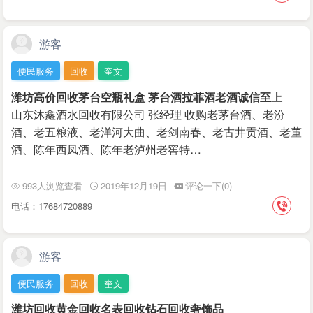
游客
便民服务
回收
奎文
潍坊高价回收茅台空瓶礼盒 茅台酒拉菲酒老酒诚信至上
山东沐鑫酒水回收有限公司 张经理 收购老茅台酒、‌‌老汾
酒、老五粮液、老洋河大曲、老剑南春、老古井贡酒、老董
酒、陈年西凤酒、陈年老泸州老窖特…
993人浏览查看
2019年12月19日
评论一下(0)
电话：17684720889
游客
便民服务
回收
奎文
潍坊回收黄金回收名表回收钻石回收奢饰品