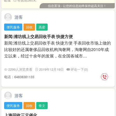
如下：一、招聘岗位1、定型操作工（多名）2、抓毛操作工（多名）3、
诸城
有效期360天
专业疏通各种型号（抹布塑料）各种软硬物质所造成的堵
轧光操作工（多名）二、岗位要求1、身体健康、无传染病、无不良嗜
信息置顶 - 让您的信息始终保持超高关注！
塞，专业拆装。2. 地漏、菜池： 专业疏通各种v型、S型
好，能适应车间正常倒班及生产节奏；2、吃苦耐劳、服从车间管理、遵
拐弯的地漏，（因为装修掉进水泥、沙子或头发等杂物所
守公司规章制度、责任心强；3、有针织厂定型、抓毛、压光相关经验者
游客
造成的堵塞。）3. 水池、面盆：专业疏通各种面盆，包括
优先录用，熟练工薪资从优；4、无经验者可带薪培训，踏实肯干即可。
（V型、S型）等的管道。4. 浴缸、淋浴房：专业工具疏通
三、岗位职责1、严格按照车间生产工艺、操作规程完成机台生产作业；
便民服务
回收
高密
各种杂物造成的堵塞、专业拆卸安装。化粪池清理：化粪
2、负责本岗位设备日常巡检、简单保养、清洁维护，及时发现并上报设
池清理、砖砌化粪池、化粪池池清掏、隔油池清理、抽
新闻:潍坊线上交易回收手表 快捷方便
备异常、漏气、故障等隐患；3、把控生产质量，杜绝残次、不良产品流
粪、化粪池、钢筋、砼化粪池、化粪池设计、玻璃钢化粪
出；4、保持岗位环境卫生整洁，配合车间日常安全、质检、整改管理工
新闻:潍坊线上交易回收手表 快捷方便 手表回收市场上做的
池、不锈钢化粪池、隔油池.本中心备有各类清洁车，专业
作。四、薪资待遇1、计件+绩效+全勤+工龄奖，多劳多得，熟练工收入
比较好的还属奢侈品回收机构淘奢网，淘奢网自2010年成
从事化粪池、隔油池、污水井、地下室排污池等定期护
稳定可观；2、公司订单稳定、常年不停产，工资按时足额发放，不拖
立以来，经过十余年的发展，在全国各城市…
理、清理、清运、保洁服务。可对化粪池进行机械抽取，
欠；3、提供良好住宿、就餐条件，车间环境规范、安全设施齐全；4、长
人工清掏、维修改造和彻底“清底”（池内所有污物）。公司
期用工、岗位稳定，晋升通道清晰，表现优异者可提拔为班长、组长。
理念：公司一贯坚持“质量，用户至上，优质服务，信守合
五、应聘方式1、报名地址：诸城裕民针织有限公司厂 联系人：沈先生
2299人浏览查看
2019年12月19日
评论一下(0)
同”的宗旨，凭借着高质量的产品，良好的信誉，优质的服
158665853662、面试时间：工作日8:00–17:00，随到随面试、面试合格
务，专门为家庭、酒店、宾馆、饭店、旅馆、公司、写字
电话：64838381133
可快速入职上岗3、携带资料：本人有效身份证、1寸照片2张六、其他说
间、仓库、公共男女厕所、平房、楼房、小别墅服务、我
明本招聘长期有效，公司正规经营、管理规范、氛围良好，诚招稳定长期
们有专业设备；高压清洗车，吸污车，大小型专用疏通
就业人员，欢迎新老员工、老乡互相介绍入职！
机，吃苦耐劳，不怕脏，不怕累的优秀员工。合理的价
游客
格、满意的质量全心全意向大家提供优质服务！通不开不
收钱，节假日照常，24小时为您服务您的满意是我们追求
便民服务
回收
奎文
的目标，希望各界来电洽谈合作。
上海回收三元催化