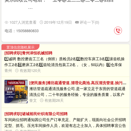
…
1027人浏览查看
2019年12月19日
评论一下(0)
电话：15058880833
置顶信息随机展示
[招聘求职]青州泽恒机械招聘
1️⃣诚聘 数控磨齿工三名（倒班）质检员2名2️⃣数控车床工3名3️⃣滚齿机操
作工2名4️⃣磨床工2名5️⃣齿轮清洗包装工2名，（女，50以内）6️⃣仓库保
管，计划员，统计员（女）各一名，工资面议开发区、盛世家园对面、泽
青州
有效期120天
恒机械，（导航）☎13964708088（微信同号）联系人：A泽恒齿轮：刘
波联系电话：13964708088
[便民服务]潍坊疏通管道.清理化粪池.高压清洗管道.抽污水.24小时服务
潍坊管道疏通清洗服务公司.是一家立足于东营的管道疏通
清洗公司，二十年的服务经验，专业的服务质量，以客户
为上的服务理念，力求为您提供最满意的疏通清理服务。
奎文
有效期26天
现在公司充分利用电脑网络统一自动化，确保及时、周
到、安全的为您服务。以满足客户要求为已任，以客户满
[招聘求职]诸城裕民针织有限公司招聘
意为标准，保持行业领先为目标的质量方针。你的意见是
车间岗位招聘通知因公司生产订单充足、产能扩大，现面向社会公开招聘
公司进步的动力，你的鼓励永远是公司的发展方向，你的
定型、抓毛、压光车间操作人员，欢迎有志之士加入，具体招聘事宜公告
满意是对我们最大支持。服务内容：管道疏通：1. 马桶：