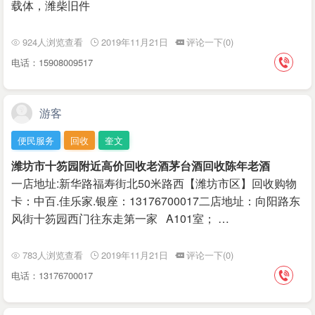
载体，潍柴旧件
924人浏览查看
2019年11月21日
评论一下(0)
电话：15908009517
游客
便民服务
回收
奎文
潍坊市十笏园附近高价回收老酒茅台酒回收陈年老酒
一店地址:新华路福寿街北50米路西【潍坊市区】回收购物
卡：中百.佳乐家.银座：13176700017二店地址：向阳路东
风街十笏园西门往东走第一家 A101室； …
783人浏览查看
2019年11月21日
评论一下(0)
电话：13176700017