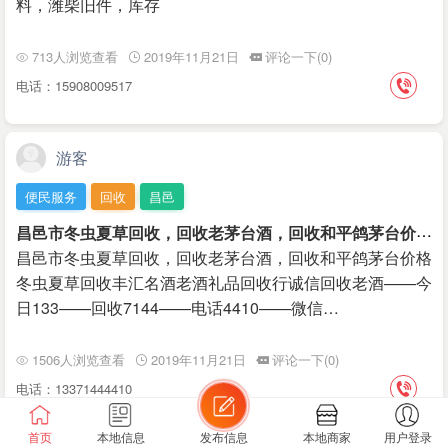
料，潍柴旧件，库存
713人浏览查看
2019年11月21日
评论一下(0)
电话：15908009517
游客
便民服务
回收
昌邑
昌
邑市冬虫夏草回收，回收老茅台酒，回收和平鸽茅台价格
昌邑市冬虫夏草回收，回收老茅台酒，回收和平鸽茅台价格
冬虫夏草回收丰汇名酒老酒礼品回收行诚信回收老酒——今
日133——回收7144——电话4410——微信…
1506人浏览查看
2019年11月21日
评论一下(0)
电话：13371444410
首页
本地信息
发布信息
本地商家
用户登录