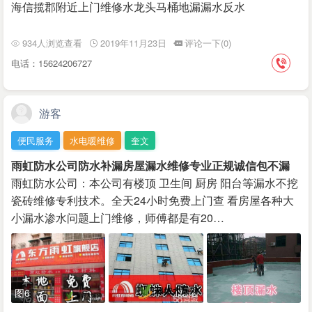
海信揽郡附近上门维修水龙头马桶地漏漏水反水
934人浏览查看
2019年11月23日
评论一下(0)
电话：15624206727
游客
便民服务
水电暖维修
奎文
雨虹防水公司防水补漏房屋漏水维修专业正规诚信包不漏
雨虹防水公司：本公司有楼顶 卫生间 厨房 阳台等漏水不挖
瓷砖维修专利技术。全天24小时免费上门查 看房屋各种大
小漏水渗水问题上门维修，师傅都是有20…
图6