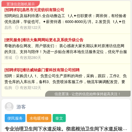
置顶信息随机展示
[招聘求职]昌邑市元宏纺织有限公司
招聘岗位及福利待遇1.全自动撸边工 1人✦任职要求：两班倒，有经验者
优先选择，学徒也可。✦薪资待遇：6000-8000元/月。2.发货员 1人✦任
职要求：要求责任心强，账目清晰。✦薪资待遇：面议。联系方式✦联系
昌邑
有效期122天
方式：王经理 18605368293✦单位地址：昌邑市北孟镇
[便民服务]潍坊大集网网站更名及系统升级公告
尊敬的各位网友、用户朋友们： 衷心感谢大家长期以来对原潍坊信息网
的关注、支持与陪伴！为进一步贴合潍坊本地生活服务定位，优化平台服
务体验，更好地为广大潍坊市民提供便捷、全面、接地气的本地信息服
潍城
有效期280天
务，经过精心筹备与技术升级，即日起，原潍坊信息网正式更名为“潍坊
大集网”，同时平台完成全面系统优化升级，以全新面貌为大家服务。 本
[招聘求职]潍坊威纳森门窗科技有限公司招聘
次更名与升级，是平台深耕潍坊本地生活、聚焦用户需求的重要升级。我
招聘：采购员1人 1、负责公司生产原料的询价，采购，跟踪，工作2、负
们始终致力于打造潍坊人专属的本地信息服务平台，更名后的潍坊大集
责仓库的入库出库，备料3、负责喷涂客服工作，物流车辆调配发货。要
网，将延续原有便民服务核心，同时完成多项功能优化：页面浏览更流
求：1、做过企业采购工作1-2年，熟悉询价，采购，跟单工作流程，有过
临朐
有效期122天
畅、信息发布与查询更便捷、本地分类信息更精准、用户交互体验更完
库管/客服工作经验者优先薪资3500-5000，具体面议福利：缴纳五险，月
信息置顶 - 让您的信息始终保持超高关注！
善，全方位覆盖招聘求职、房产租售、二手交易、生活服务、本地资讯等
休四天，公司提供食宿，节假日福利地址：临朐城关街道纸坊工业园威纳
多元生活场景，让大家足不出户，轻松掌握潍坊本地实用信息。 重要温
森门窗科技有限公司联系电话：13153601715 马女士招聘流程：面试、
游客
馨提示 1. 网站更名后，原有用户账号、数据、发布信息均保留不变，不
录用沟通、入职报到、试用转正应聘方式：电话咨询
影响各位用户正常登录、浏览与使用；2. 平台访问方式保持不变，大家可
便民服务
水电暖维修
奎文
通过原网址正常访问，后续如有相关调整，我们将第一时间另行通知；
专
业治理卫生间下水道反味。彻底根治卫生间下水道反味
3. 升级后若出现页面显示、功能使用等问题，可随时联系平台客服反馈，
￥1