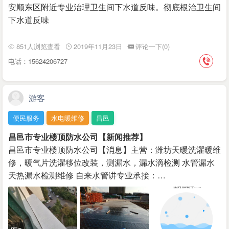
我们将第一时间为您处理。 更名不改初心，升级更优服务。潍坊大集网
安顺东区附近专业治理卫生间下水道反味。彻底根治卫生间
将以此次更名升级为新起点，持续深耕潍坊本地，不断完善平台功能、提
下水道反味
升服务质量，全力打造更贴合潍坊市民生活的优质信息服务平台。 再次
感谢广大用户的理解与支持，期待未来继续与您相伴，共筑美好潍坊本地
生活服务圈！ 潍坊大集网运营团队2026年05月13日
851人浏览查看
2019年11月23日
评论一下(0)
电话：15624206727
游客
便民服务
水电暖维修
昌邑
昌邑市专业楼顶防水公司【新闻推荐】
昌邑市专业楼顶防水公司【消息】主营：潍坊天暖洗濯暖维
修，暖气片洗濯移位改装，测漏水，漏水滴检测 水管漏水
天热漏水检测维修 自来水管讲专业承接：…