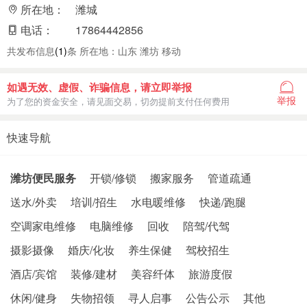
所在地：
潍城
电话：
17864442856
共发布信息
(1)
条 所在地：山东 潍坊 移动
如遇无效、虚假、诈骗信息，请立即举报
举报
为了您的资金安全，请见面交易，切勿提前支付任何费用
快速导航
潍坊便民服务
开锁/修锁
搬家服务
管道疏通
送水/外卖
培训/招生
水电暖维修
快递/跑腿
空调家电维修
电脑维修
回收
陪驾/代驾
摄影摄像
婚庆/化妆
养生保健
驾校招生
酒店/宾馆
装修/建材
美容纤体
旅游度假
休闲/健身
失物招领
寻人启事
公告公示
其他