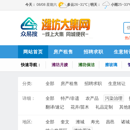
热
网站首页
房产租售
招聘求职
生意转
快速导航：
潍坊月嫂
潍坊保洁
擦玻璃
分类:
全部
房产租售
招聘求职
生意转让
详细：
全部
特产/非遗
农产品
污染治理
翻译/速记
花卉/苗木
礼品定制
其他
地区:
全部
奎文
潍城
寿光
昌邑
诸城