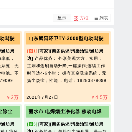
显示
方框
列表
山东腾阳环卫TY-1200型电动驾驶式扫地车
山东腾阳环卫TY-2000型电动驾驶式扫地车
/潍坊周
[图1]
[商家]
[商务供求/污染治理/潍坊周
修率低，
边]
产品优势： 外形美观大方，实用；
尘系统，无
主刷和边刷自动升降,一键操作;连续工作
护电池。不
时间达4-6小时； 拥有真空吸尘系统，无
79099
扬尘烦恼；性能…
电话：18253879099
￥
2
万
2021年7月27日
￥
4.5
万
大同市 焊烟净化器 工业烟尘除尘器 批发商
丽水市 电焊烟尘净化器 移动电焊烟尘除尘器 供应商价格
/潍坊周
[图3]
[商家]
[商务供求/污染治理/潍坊周
一种工业环
边]
设备简介： 焊接烟尘净化器，是一款