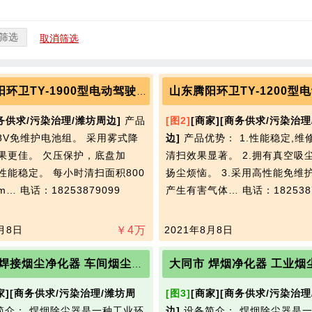
筛选
取消筛选
山东腾阳环卫TY-1900型电动驾驶式扫地车
务供求/污染治理/潍坊周边]
产品
[图2]
[商家]
[商务供求/污染治理
48V免维护电池组。 采用雾式降
边]
产品优势： 1.性能稳定,维
果更佳。 欠压保护，底盘加
清扫效果显著。 2.拥有真空吸
性能稳定。 每小时清扫面积800
扬尘烦恼。 3.采用高性能免维
0m…
电话：18253879099
产生有害气体…
电话：182538
月8日
￥
4
万
2021年8月8日
邯郸市 焊接烟尘净化器 车间烟尘净化器 提供商
家]
[商务供求/污染治理/潍坊周
[图3]
[商家]
[商务供求/污染治理
简介： 焊烟除尘器是一种工业环
边]
设备简介： 焊烟除尘器是