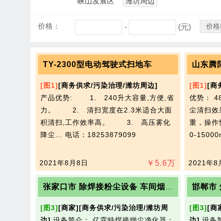
峡山发展区
潍坊周边
价格：
价格
-
(元)
TY-2300型电动驾驶式扫地车
[图1]
[商务供求/污染治理/潍坊周边]
[图1]
[商
产品优势: 1. 240升大容量,方便,省
优势： 
力。 2. 清扫宽度在2.3米适合大面
尘清扫效
积清扫,工作效率高。 3. 高压雾化
重，操作
降尘…
电话：18253879099
0-1500
2021年8月8日
￥
5.6
万
2021年8
张家口市 除焊接粉尘设备 车间烟尘净化设备 生产厂家定做
[图3]
[商家]
[商务供求/污染治理/潍坊周
[图3]
[商
边]
设备简介： 亿霖特焊接烟尘净化器：
边]
设备