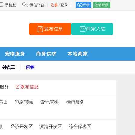
QQ登录
微信登录
手机版
微信平台
注册
/
登录
发布信息
商家入驻
告
宠物服务
商务供求
本地商家
钟点工
问答
服务
发布信息
/演出
印刷/喷绘
设计/策划
律师服务
朐
经济开发区
滨海开发区
综合保税区