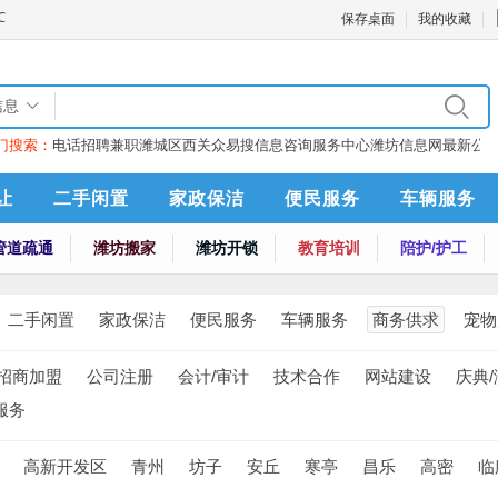
保存桌面
我的收藏
信息
门搜索：
电话
招聘
兼职
潍城区西关众易搜信息咨询服务中心
潍坊信息网最新公
让
二手闲置
家政保洁
便民服务
车辆服务
管道疏通
潍坊搬家
潍坊开锁
教育培训
陪护/护工
二手闲置
家政保洁
便民服务
车辆服务
商务供求
宠物
招商加盟
公司注册
会计/审计
技术合作
网站建设
庆典
服务
高新开发区
青州
坊子
安丘
寒亭
昌乐
高密
临