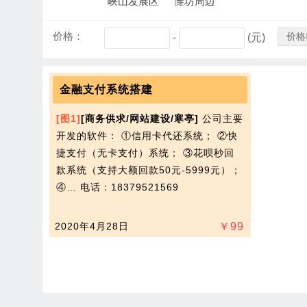
峡山发展区
潍坊周边
价格：
价格
-
(元)
金融支付系统搭建
[图1]
[商务供求/网站建设/寒亭]
公司主要
开发的软件： ①信用卡代还系统； ②快
捷支付（无卡支付）系统； ③花呗秒回
款系统（支持大额回款50元-5999元）；
④…
电话：18379521569
2020年4月28日
￥
99