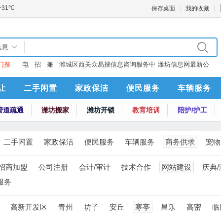
保存桌面
我的收藏
信息
门搜
电
招
兼
潍城区西关众易搜信息咨询服务中
潍坊信息网最新公
：
话
聘
职
心
告
让
二手闲置
家政保洁
便民服务
车辆服务
管道疏通
潍坊搬家
潍坊开锁
教育培训
陪护/护工
二手闲置
家政保洁
便民服务
车辆服务
商务供求
宠物
招商加盟
公司注册
会计/审计
技术合作
网站建设
庆典
服务
高新开发区
青州
坊子
安丘
寒亭
昌乐
高密
临