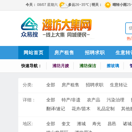
热
索
网站首页
房产租售
招聘求职
生意转
快速导航：
潍坊月嫂
潍坊保洁
擦玻璃
分类:
全部
房产租售
招聘求职
生意转让
详细：
全部
特产/非遗
农产品
污染治理
翻译/速记
花卉/苗木
礼品定制
其他
地区:
全部
奎文
潍城
寿光
昌邑
诸城