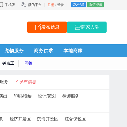
QQ登录
微信登录
手机版
微信平台
注册
/
登录
发布信息
商家入驻
宠物服务
商务供求
本地商家
钟点工
问答
服务
发布信息
/演出
印刷/喷绘
设计/策划
律师服务
朐
经济开发区
滨海开发区
综合保税区