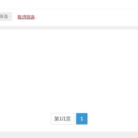
筛选
取消筛选
第1/1页
1