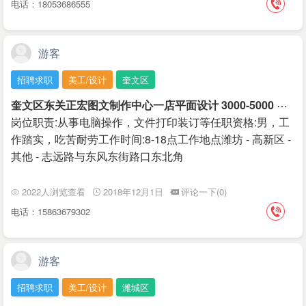
电话：18053686555
游客
招聘求职
美工/设计
奎文区
奎
文区东关正宏图文制作中心一店平面设计 3000-5000 元/月
岗位职责:从事电脑操作，文件打印装订等任职资格:男，工
作踏实，吃苦耐劳工作时间:8-18点工作地点潍坊 - 高新区 -
其他 - 志远路与东风东街路口东北角
2022人浏览查看
2018年12月1日
评论一下(0)
电话：15863679302
游客
招聘求职
美工/设计
潍城区