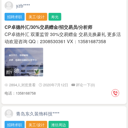
yzb****
招聘求职
美工/设计
寿光
CP卓德外汇/30%交易赠金/招交易员/分析师
CP卓德外汇 双重监管 30%交易赠金 交易兑换豪礼 更多活
动欢迎咨询 QQ：2308530361 VX：13581687358
图1
2894人浏览查看
2020年7月12日
评论一下(0)
电话：1358168758
青岛东久装饰科技****
招聘求职
美工/设计
潍坊周边