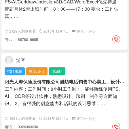
PS/AI/Corldraw/Indesign/3D/CAD/Word/Excel优先待遇：
带薪月休2天上班时间：8：00——17：30 要求：工作认
真，…
2129人浏览查看
2018年12月1日
评论一下(0)
电话：18678019685
游客
招聘求职
美工/设计
潍城区
阳
光人寿保险股份有限公司潍坊电话销售中心美工、设计 3000-6000 元/月
工作内容：工作时间：8小时工作制 1、能够熟练使用PS、
AI 、CDR等设计软件，熟悉设计、印刷、制作等方面知
识。 2、有很强的创意能力和活跃的设计思维，…
1991人浏览查看
2018年12月1日
评论一下(0)
电话：13326369230