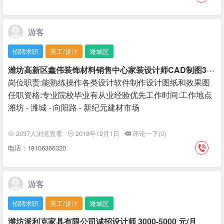
游客
招聘求职
美工/设计
潍城区
潍
坊高新区鑫伟装饰材料销售中心家装设计师CAD制图3D设计
岗位职责:能熟练操作各类设计软件制作设计图纸和效果图
任职资格:专业院校毕业有从业经验优先工作时间:工作地点
潍坊 - 潍城 - 向阳路 - 新纪元建材市场
2037人浏览查看
2018年12月1日
评论一下(0)
电话：18106366320
游客
招聘求职
美工/设计
潍城区
潍坊派利克家具有限公司诚招设计师 3000-5000 元/月