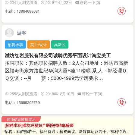
2241人浏览查看
2019年4月22日
评论一下(0)
电话：13864688681
游客
招聘求职
美工/设计
高新区
潍坊红岩服装有限公司诚聘优秀平面设计淘宝美工
招聘职位：其他职位招聘人数：2人公司地址：潍坊市高新
区福寿街东方路世纪华润大厦B座11楼联 系 人：郭经理Ｑ
Ｑ交谈：--月 薪：3000-4999元学历要求…
2552人浏览查看
2018年12月10日
评论一下(0)
电话：15689205739
置顶信息随机展示
[招聘求职]潍坊玛丽妇产医院招聘麻醉师
招聘：麻醉师若干。福利待遇：薪资面议。新媒体运营若干。福利待遇：