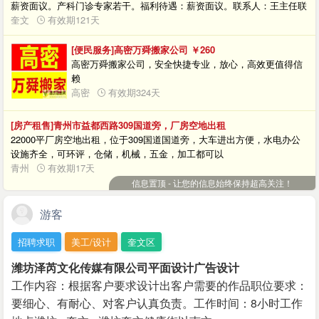
薪资面议。产科门诊专家若干。福利待遇：薪资面议。联系人：王主任联
系电话：15288995757
奎文
有效期121天
[便民服务]高密万舜搬家公司
￥260
高密万舜搬家公司，安全快捷专业，放心，高效更值得信
赖
高密
有效期324天
[房产租售]青州市益都西路309国道旁，厂房空地出租
22000平厂房空地出租，位于309国道国道旁，大车进出方便，水电办公
设施齐全，可环评，仓储，机械，五金，加工都可以
青州
有效期17天
信息置顶 - 让您的信息始终保持超高关注！
游客
招聘求职
美工/设计
奎文区
潍坊泽芮文化传媒有限公司平面设计广告设计
工作内容：根据客户要求设计出客户需要的作品职位要求：
要细心、有耐心、对客户认真负责。工作时间：8小时工作