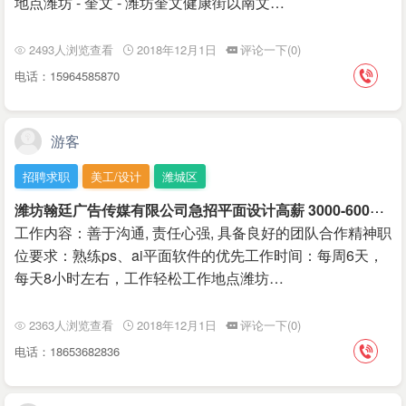
地点潍坊 - 奎文 - 潍坊奎文健康街以南文…
2493人浏览查看
2018年12月1日
评论一下(0)
电话：15964585870
游客
招聘求职
美工/设计
潍城区
潍
坊翰廷广告传媒有限公司急招平面设计高薪 3000-6000 元/月
工作内容：善于沟通, 责任心强, 具备良好的团队合作精神职
位要求：熟练ps、ai平面软件的优先工作时间：每周6天，
每天8小时左右，工作轻松工作地点潍坊…
2363人浏览查看
2018年12月1日
评论一下(0)
电话：18653682836