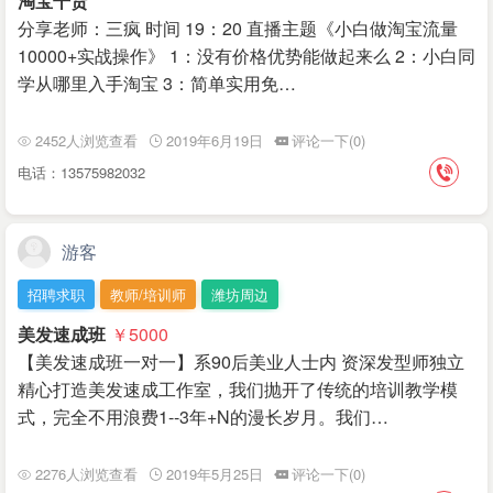
淘宝干货
分享老师：三疯 时间 19：20 直播主题《小白做淘宝流量
10000+实战操作》 1：没有价格优势能做起来么 2：小白同
学从哪里入手淘宝 3：简单实用免…
2452人浏览查看
2019年6月19日
评论一下(0)
电话：13575982032
游客
招聘求职
教师/培训师
潍坊周边
美发速成班
￥5000
【美发速成班一对一】系90后美业人士内 资深发型师独立
精心打造美发速成工作室，我们抛开了传统的培训教学模
式，完全不用浪费1--3年+N的漫长岁月。我们…
2276人浏览查看
2019年5月25日
评论一下(0)