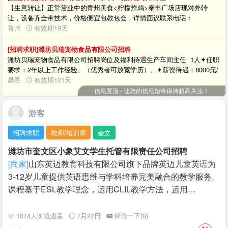
【生意转让】正常营业中的青州美食<柠檬炸鸡>泰丰广场店现对外转
让，设备齐全带技术，价格便宜包教包会，详情面议联系电话：
13173103892联系人：青州柠檬炸鸡联系电话：13173103892
青州
有效期19天
[招聘求职]潍坊贝瑞宠物食品有限公司招聘
潍坊贝瑞宠物食品有限公司招聘岗位及福利待遇生产车间主任 1人✦任职
要求：2年以上工作经验、（优秀者可放宽学历）。✦薪资待遇：8000元/
月。联系方式✦联系方式：李经理 18366128909✦单位地址：潍坊市昌邑
昌邑
有效期121天
市北孟镇李家埠村下小路西邻路边
信息置顶 - 让您的信息始终保持超高关注！
游客
招聘求职
教师/培训师
奎文
潍坊市奎文区小象艾文学生托管有限责任公司招聘
[商家]
山东英迈教育科技有限公司旗下品牌英迈儿童英语为
3-12岁儿童提供英语思维与学科培养完美融合的教学服务。
课程基于ESL教学理念，运用CLIL教学方法，运用…
1014人浏览查看
7月22日
评论一下(0)