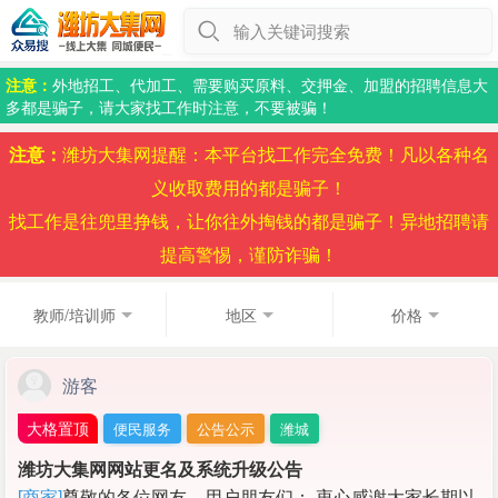
输入关键词搜索
注意：
外地招工、代加工、需要购买原料、交押金、加盟的招聘信息大
多都是骗子，请大家找工作时注意，不要被骗！
注意：
潍坊大集网提醒：本平台找工作完全免费！凡以各种名
义收取费用的都是骗子！
找工作是往兜里挣钱，让你往外掏钱的都是骗子！异地招聘请
提高警惕，谨防诈骗！
教师/培训师
地区
价格
游客
大格置顶
便民服务
公告公示
潍城
潍坊大集网网站更名及系统升级公告
[商家]
尊敬的各位网友、用户朋友们： 衷心感谢大家长期以