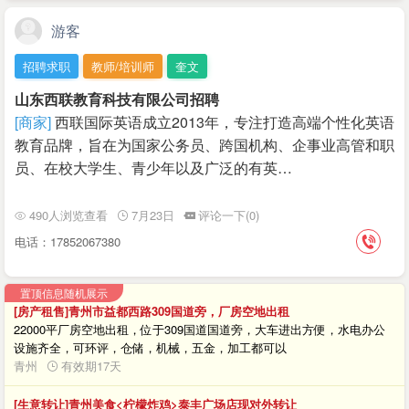
游客
招聘求职
教师/培训师
奎文
山东西联教育科技有限公司招聘
[商家]
西联国际英语成立2013年，专注打造高端个性化英语
教育品牌，旨在为国家公务员、跨国机构、企事业高管和职
员、在校大学生、青少年以及广泛的有英…
490人浏览查看
7月23日
评论一下(0)
电话：17852067380
置顶信息随机展示
[房产租售]青州市益都西路309国道旁，厂房空地出租
22000平厂房空地出租，位于309国道国道旁，大车进出方便，水电办公
设施齐全，可环评，仓储，机械，五金，加工都可以
青州
有效期17天
[生意转让]青州美食<柠檬炸鸡>泰丰广场店现对外转让