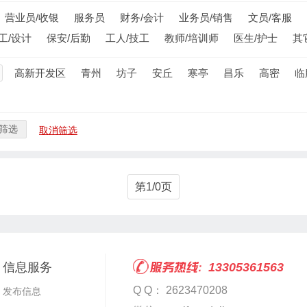
营业员/收银
服务员
财务/会计
业务员/销售
文员/客服
工/设计
保安/后勤
工人/技工
教师/培训师
医生/护士
其
高新开发区
青州
坊子
安丘
寒亭
昌乐
高密
临
筛选
取消筛选
第1/0页
信息服务
13305361563
Q Q： 2623470208
发布信息