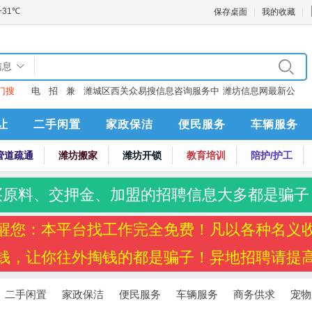
保存桌面
我的收藏
信息
门搜
电
招
兼
潍城区西关众易搜信息咨询服务中
潍坊信息网最新公
：
话
聘
职
心
告
让
二手闲置
家政保洁
便民服务
车辆服务
管道疏通
潍坊搬家
潍坊开锁
教育培训
陪护/护工
买原料、交押金、加盟的招聘信息大多都是骗子
醒您：本平台找工作完全免费！凡以各种名义
钱，让你往外掏钱的都是骗子！异地招聘请提
二手闲置
家政保洁
便民服务
车辆服务
商务供求
宠物