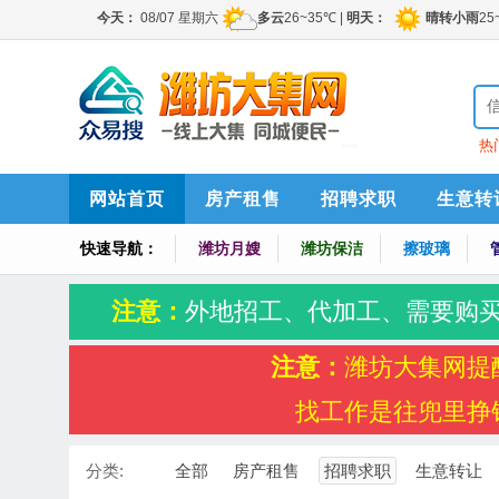
热
索
网站首页
房产租售
招聘求职
生意转
快速导航：
潍坊月嫂
潍坊保洁
擦玻璃
注意：
外地招工、代加工、需要购
注意：
潍坊大集网提
找工作是往兜里挣
分类:
全部
房产租售
招聘求职
生意转让